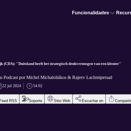
Funcionalidades
Recur
k (CDA): ''Duitsland heeft het strategisch denkvermogen van een kleuter''
u Podcast por Michel Michaloliákos & Rajeev Lachmipersad
22 jul 2024
54:02
Feed RSS
Soporte
Sitio Web
Escuchar en
Comparti