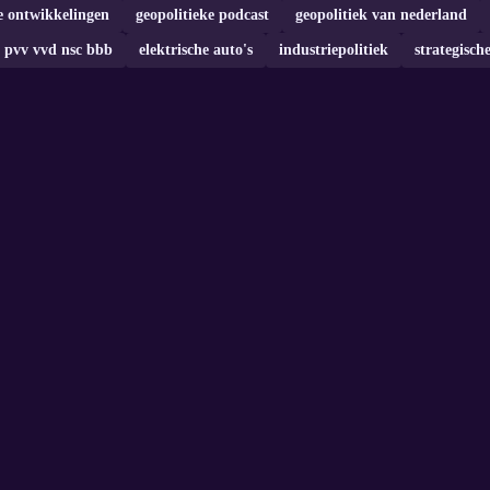
e ontwikkelingen
geopolitieke podcast
geopolitiek van nederland
pvv vvd nsc bbb
elektrische auto's
industriepolitiek
strategisch