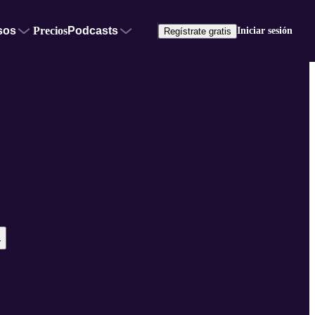
sos
Precios
Podcasts
Iniciar sesión
Regístrate gratis
r