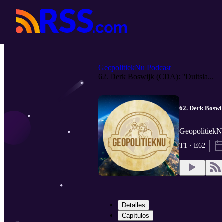
GeopolitiekNu Podcast
62. Derk Boswijk (CDA): ''Duitsla...
62. Derk Boswij
GeopolitiekN
T1 · E62
Detalles
Capítulos