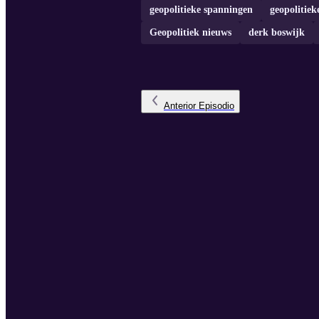
geopolitieke spanningen
geopolitiek
Geopolitiek nieuws
derk boswijk
Anterior
Episodio