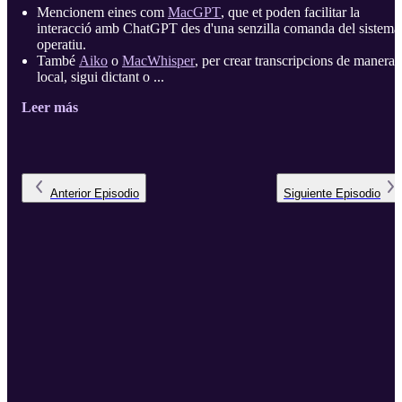
Mencionem eines com
MacGPT
, que et poden facilitar la
interacció amb ChatGPT des d'una senzilla comanda del sistema
operatiu.
També
Aiko
o
MacWhisper
, per crear transcripcions de manera
local, sigui dictant o ...
Leer más
Anterior
Episodio
Siguiente
Episodio