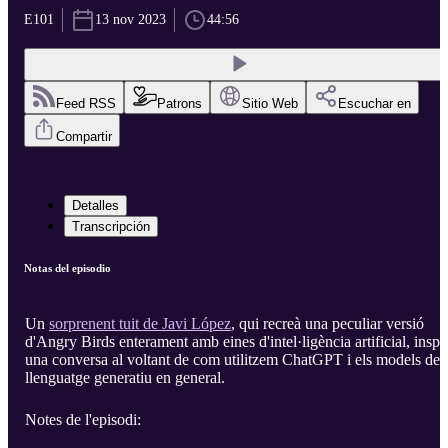
E101
13 nov 2023
44:56
Feed RSS
Patrons
Sitio Web
Escuchar en
Compartir
Detalles
Transcripción
Notas del episodio
Un
sorprenent tuit de Javi López
, qui recreà una peculiar versió
d'Angry Birds enterament amb eines d'intel·ligència artificial, inspi
una conversa al voltant de com utilitzem ChatGPT i els models de
llenguatge generatiu en general.
Notes de l'episodi: