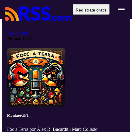
Regístrate gratis
Foc a Terra
MoniatoGPT
MoniatoGPT
Foc a Terra por Àlex R. Bacardit i Marc Collado