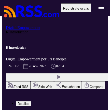
Regístrate gratis
Digital Empowerment
R Introduction
R Introduction
Digital Empowerment por Sri Banerjee
T24 · E2
26 nov 2023
02:04
Feed RSS
Sitio Web
Escuchar en
Compartir
Detalles