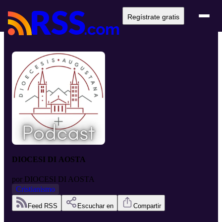
Regístrate gratis
DIOCESI DI AOSTA
por
DIOCESI DI AOSTA
Cristianismo
Feed RSS
Escuchar en
Compartir