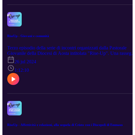
RiseUp - Giovani e comunità
Terzo episodio della serie di incontri organizzati dalla Pastorale
Giovanile della Diocesi di Aosta intitolata "Rise-Up". Una rassegn
di appuntamenti per fermarsi e riflettere su tematiche attuali legate a
26 jul 2024
mondo giovanile assieme ad alcuni esperti del settore che ci
aiuteranno lungo questo cammino. In questo episodio ci racconterà
1:12:10
la sua esperienza don Luca Ramello, sacerdote diocesano impegna
sul fronte di quattro parrocchie torinesi e assistente spirituale della
"NOI Torino - Team Oratori Piemontesi".
RiseUp - Affettività e relazioni, alla sequela di Cristo con i Discepoli di Emmaus