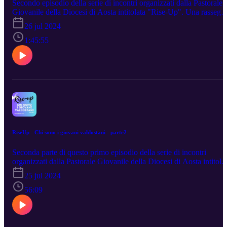
Secondo episodio della serie di incontri organizzati dalla Pastorale
Giovanile della Diocesi di Aosta intitolata "Rise-Up". Una rassegn
di appuntamenti per fermarsi e riflettere su tematiche attuali legate a
26 jul 2024
mondo giovanile assieme ad alcuni esperti del settore che ci
aiuteranno lungo questo cammino. In questo episodio ci
1:45:55
accompagnerà fra Graziano Malgeri, membro del S.O.G. (Servizio
Orientamento Giovani di Assisi) dal 2006 in una lectio sul brano di
Vangelo di Luca (Lc 24,13-35): I discepoli di Emmaus.
RiseUp - Chi sono i giovani valdostani - parte2
Seconda parte di questo primo episodio della serie di incontri
organizzati dalla Pastorale Giovanile della Diocesi di Aosta intitola
"Rise-Up". In questo episodio ci accompagnerà il sacerdote
25 jul 2024
salesiano don Rossano Sala, professore ordinario di Teologia
pastorale presso l'Università Pontificia Salesiana di Roma e
56:09
Consultore della Segreteria del Sinodo dei Vescovi.