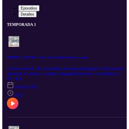
Episodios
Detalles
TEMPORADA 1
AMORIS LAETITIA - 4di8 - L'amore che diventa fecondo
Questa serie di otto incontri ha lo scopo di rileggere l'esortazione
apostolica "Amoris Laetitia" di papa Francesco, con il fine di
suscitare curiosità e interesse verso il documento e suggerendo
T1 · E4
spunti utili per la vita matrimoniale nel suo insieme. Quarto di otto
26 may 2025
incontri proposti come formazione per le coppie che animano i
percorsi di accompagnamento al matrimonio cristiano.
38:53