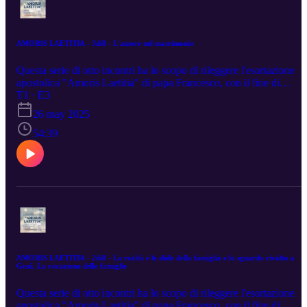
AMORIS LAETITIA - 3di8 - L'amore nel matrimonio
Questa serie di otto incontri ha lo scopo di rileggere l'esortazione
apostolica "Amoris Laetitia" di papa Francesco, con il fine di
suscitare curiosità e interesse verso il documento e suggerendo
T1 · E3
spunti utili per la vita matrimoniale nel suo insieme. Terzo di otto
26 may 2025
incontri proposti come formazione per le coppie che animano i
percorsi di accompagnamento al matrimonio cristiano.
54:39
AMORIS LAETITIA - 2di8 - La realtà e le sfide della famiglia e lo sguardo rivolto a
Gesù. La vocazione delle famiglie
Questa serie di otto incontri ha lo scopo di rileggere l'esortazione
apostolica "Amoris Laetitia" di papa Francesco, con il fine di