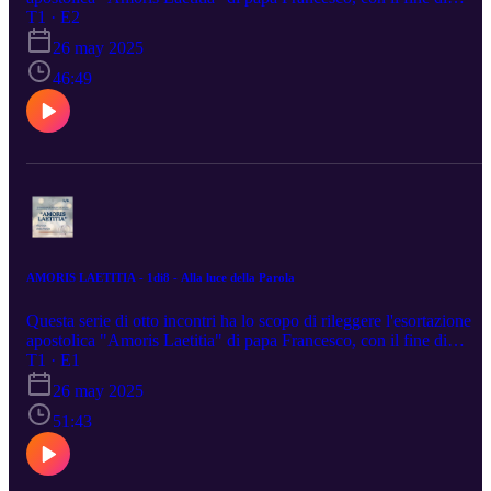
suscitare curiosità e interesse verso il documento e suggerendo
T1 · E2
spunti utili per la vita matrimoniale nel suo insieme. Secondo di ott
26 may 2025
incontri proposti come formazione per le coppie che animano i
percorsi di accompagnamento al matrimonio cristiano.
46:49
AMORIS LAETITIA - 1di8 - Alla luce della Parola
Questa serie di otto incontri ha lo scopo di rileggere l'esortazione
apostolica "Amoris Laetitia" di papa Francesco, con il fine di
suscitare curiosità e interesse verso il documento e suggerendo
T1 · E1
spunti utili per la vita matrimoniale nel suo insieme. Primo di otto
26 may 2025
incontri proposti come formazione per le coppie che animano i
percorsi di accompagnamento al matrimonio cristiano.
51:43