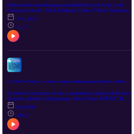
Primo di due incontri organizzati dalla Diocesi di Aosta per la
formazione di tutti i fedeli. Il relatore è Mons. Vittorio Francesco
Viola ofm, Arcivescovo Segretario del Dicastero per il Culto Divin
17 oct 2025
e la Disciplina dei Sacramenti. La conferenza si è svolta ad Aosta
presso il Cinéma Théâtre de la Ville, venerdì 10 ottobre 2025.
1:51:27
La "visita" all'anziano e al malato, luogo di santificazione per il ministro ordinato
Incontro di formazione rivolto ai presbiteri e ai diaconi della diocesi
di Aosta, nel tempo di Quaresima. Mons. Marco BRUNETTI,
Vescovo di Alba e Vescovo delegato CEP per la Pastorale della
31 jul 2024
Salute affronta una tematica strettamente legata al ministero della
cura e dell'accompagnamento delle persone anziane e malate.
1:09:42