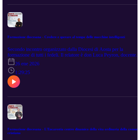
Formazione diocesana - Credere e sperare al tempo delle macchine intelligenti
Secondo incontro organizzato dalla Diocesi di Aosta per la
formazione di tutti i fedeli. Il relatore è don Luca Peyron, docente
Università Cattolica del Sacro Cuore di Milano, Comitato buone
26 ene 2026
pratiche Istituto Italiano per l'Intelligenza Artificiale AI4I. La
conferenza si è svolta ad Aosta presso il Cinéma Théâtre de la Ville
1:29:25
venerdì 23 gennaio 2026.
Formazione diocesana - L'Eucarestia centro dinamico della vita ordinaria della comuni
cristiana