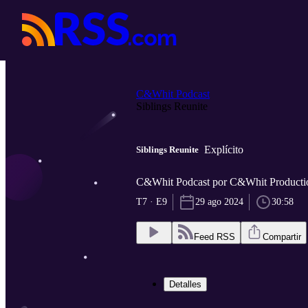
C&Whit Podcast
Siblings Reunite
Explícito
Siblings Reunite
C&Whit Podcast por C&Whit Producti
T7 · E9
29 ago 2024
30:58
Feed RSS
Compartir
Detalles