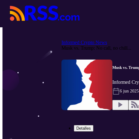
Informed Crypto News
Musk vs. Trump: No call, no chill...
Musk vs. Trump:
Informed Cry
6 jun 2025
Detalles