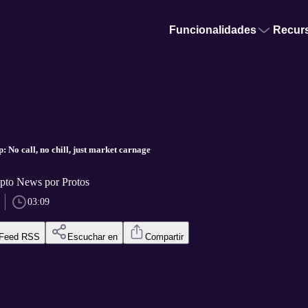
Funcionalidades
Recur
 No call, no chill, just market carnage
pto News por Protos
03:09
Feed RSS
Escuchar en
Compartir