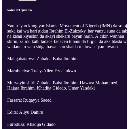
Notas del episodio
Yaran ‘yan kungiyar Islamic Movement of Nigeria (IMN) da sojoji
suka kai wa hari gidan Ibrahim El-Zakzaky, har yanzu suna da tab
na kisan kiyashin da akayi shekaru bayan harin. A cikin wannan
shirin, za mu kalli fadace-fadacen tunani da firgici da aka tilasta wa
wadannan yara shiga bayan sun shaida mutuwar ‘yan uwansu.
Mai gabatarwa: Zubaida Baba Ibrahim
Marubuciya: Tracy-Allen Ezechukwu
Muryoyin shiri: Zubaida Baba Ibrahim, Hawwa Mohammed,
Hajara Ibrahim, Khadija Gidado, Umar Yandaki
Fassara: Ruqayya Saeed
Edita: Aliyu Dahiru
Furodusa: Khadija Gidado