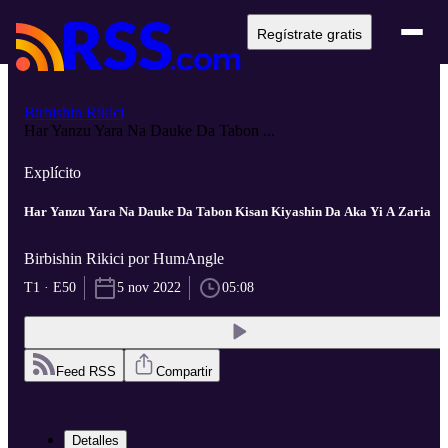
Regístrate gratis
Birbishin Rikici
Har Yanzu Yara Na Dauke Da Tabon ...
Explícito
Har Yanzu Yara Na Dauke Da Tabon Kisan Kiyashin Da Aka Yi A Zaria
Birbishin Rikici por HumAngle
T1 · E50
5 nov 2022
05:08
Feed RSS
Compartir
Detalles