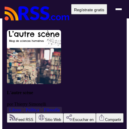
Regístrate gratis
L'autre scène
por
Thierry Simonelli
Libros
Política
Filosofía
Feed RSS
Sitio Web
Escuchar en
Compartir