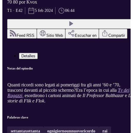
70 80 por Kvox
T1 · E42
5 feb 2024
06:44
Feed RSS
Sitio Web
Escuchar en
Compartir
Detalles
Notas del episodio
Quanti ricordi sono legati ai pomeriggi fra gli anni ’60 e ’70,
trascorsi davanti al piccolo schermo?Era l’epoca in cui alla
Tv dei
Ragazzi,
esordirono i cartoni animati de
Il
Professor
Balthazar
e
Le
storie di
Flik e Flok
.
Palabras clave
settantaxottanta
ognigiornounnuovoricordo
rai