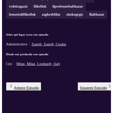
tvdeiragazzi
flikeflok
ilprofessorbalthazar
lestoriediflikeflok
zagbrebfilm
zlatkogrgic
Balthazar
Sobre qué lugar trata este episodio
Administrative
Zagreb, Zagreb, Croatia
Dónde está producido este episodio
City
Milan, Milan, Lombardy, Italy
Anterior
Episodio
Siguiente
Episodio