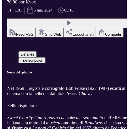
70 80 por Kvox
T1 · E81
6 mar 2024
05:18
Feed RSS
Sitio Web
Escuchar en
Compartir
Detalles
Transcripción
Notas del episodio
Nel 1969 il regista e coreografo Bob Fosse (1927-1987) esordì al
cinema con la pellicola dal titolo
Sweet Charity
.
Fellini ispiratore
Sweet Charity-Una ragazza che voleva essere amata
nell'edizione
italiana, era tratto dal
musical
omonimo di
Broadway
che a sua vol
si s'ispirava a
Le notti di Cabiria
film del
1957
diretto da Federico