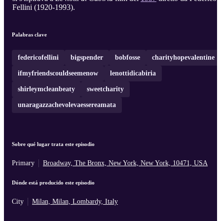
Fellini (1920-1993).
Palabras clave
federicofellini
bigspender
bobfosse
charityhopevalentine
ifmyfriendscouldseemenow
lenottidicabiria
shirleymcleanbeaty
sweetcharity
unaragazzachevolevaessereamata
Sobre qué lugar trata este episodio
Primary
Broadway, The Bronx, New York, New York, 10471, USA
Dónde está producido este episodio
City
Milan, Milan, Lombardy, Italy