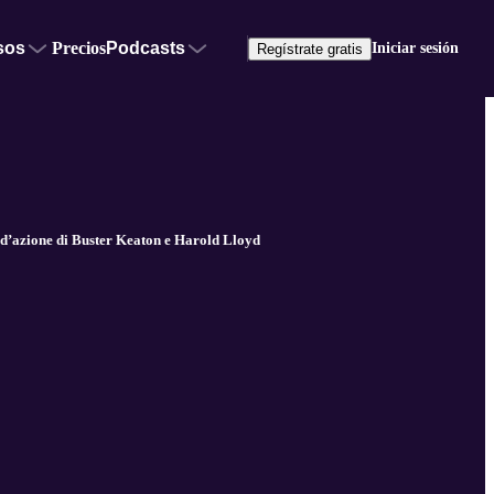
sos
Precios
Podcasts
Iniciar sesión
Regístrate gratis
’azione di Buster Keaton e Harold Lloyd