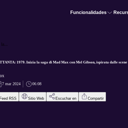
Funcionalidades
Recur
a...
TA: 1979. Inizia la saga di Mad Max con Mel Gibson, ispirata dalle scene d
vox
7 mar 2024
06:08
Feed RSS
Sitio Web
Escuchar en
Compartir