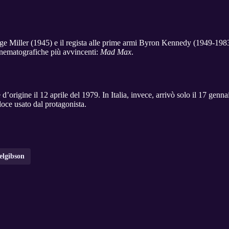
e Miller (1945) e il regista alle prime armi Byron Kennedy (1949-198
inematografiche più avvincenti:
Mad Max
.
e d’origine il 12 aprile del 1979. In Italia, invece, arrivò solo il 17 genn
loce usato dal protagonista.
elgibson