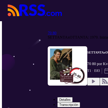
70 80
SETTANTAxOTTANTA: 1979. Inizia l
SETTANTAxOTTAN
70 80 por K
T1 · E83
Detalles
Transcripción