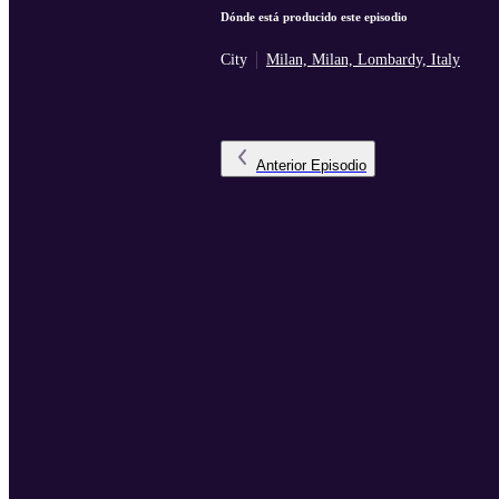
Dónde está producido este episodio
City
Milan, Milan, Lombardy, Italy
Anterior
Episodio