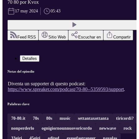
70 80 por Kvox
17 may 2024
05:43
Feed RSS
Sitio Web
Escuchar en
Compartir
Detalles
Notas del episodio
Diventa un supporter di questo podcast:
https://www.spreaker.com/podcast/70-80--5359593/support
.
Palabras clave
70-80.it
70s
80s
music
settantaxottanta
tiricordi?
nonperderlo
ognigiornounnuovoricordo
newwave
rock
33giri
45giri
edited
eyesofastranger
payolas