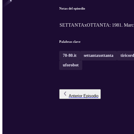
Notas del episodio
SETTANTAxOTTANTA: 1981. Marco Fer
Palabras clave
70-80.it
settantaxottanta
tiricor
uforobot
Anterior
Episodio