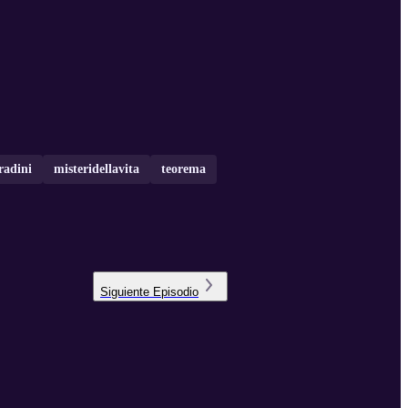
radini
misteridellavita
teorema
Siguiente
Episodio