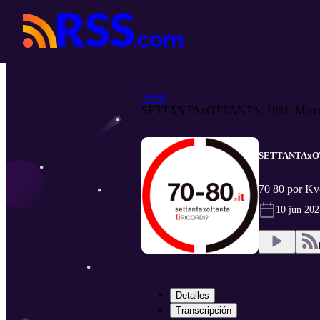
70 80
SETTANTAxOTTANTA: 1981. Marco 
SETTANTAxOTTA
70 80 por K
10 jun 202
Detalles
Transcripción