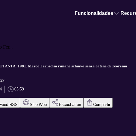
Funcionalidades
Recur
Fer...
NTA: 1981. Marco Ferradini rimane schiavo senza catene di Teorema
vox
4
05:59
Feed RSS
Sitio Web
Escuchar en
Compartir