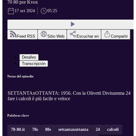
70 80 por Kvox
17 oct 2024
05:25
Feed RSS
Sitio Web
Escuchar en
Compartir
Detalles
Transcripción
Notas del episodio
SETTANTAxOTTANTA: 1956. Con la Olivetti Divisumma 24
fare i calcoli è più facile e veloce
Palabras clave
70-80.it
70s
80s
settantaxottanta
24
calcoli