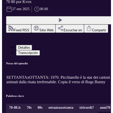
70 80 por Kvox
27 ene 2025
06:00
Feed RSS
Sitio Web
Escuchar en
Compartir
Detalles
Transcripción
Notas del episodio
SETTANTAxOTTANTA: 1970. Picchiarello è la star dei cartoni
animati dalla risata irrefrenabile. Copia il verso di Bugs Bunny
Palabras clave
70-80.it
70s
80s
settantaxottanta
tiricordi?
anni70