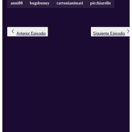
anni80
bugsbunny
cartonianimati
picchiarello
Anterior
Episodio
Siguiente
Episodio