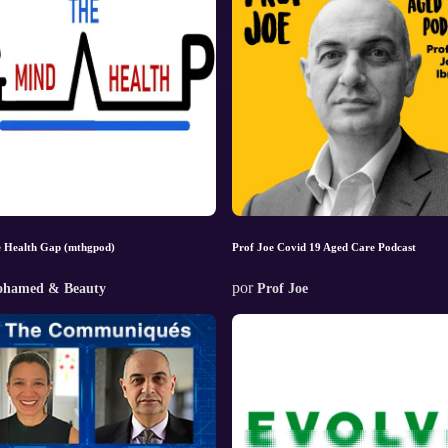
e Health Gap (mthgpod)
Prof Joe Covid 19 Aged Care Podcast
por
hamed & Beauty
Prof Joe