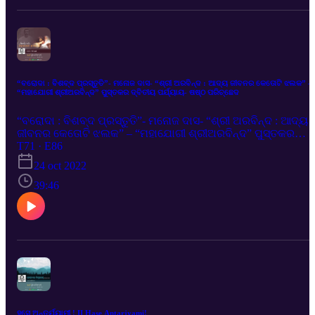
“ବରୋଦା : ବିଶବ୍ଦ ପ୍ରସ୍ତୁତି”- ମନୋଜ ଦାସ- “ଶ୍ରୀ ଅରବିନ୍ଦ : ଆଦ୍ୟ ଜୀବନର କେତୋଟି ଝଲକ” –
“ମହାଯୋଗୀ ଶ୍ରୀଅରବିନ୍ଦ” ପୁସ୍ତକର ଦ୍ବିତୀୟ ପର୍ଯ୍ୟାୟ- ଷଷ୍ଠ ପରିଚ୍ଛେଦ
“ବରୋଦା : ବିଶବ୍ଦ ପ୍ରସ୍ତୁତି”- ମନୋଜ ଦାସ- “ଶ୍ରୀ ଅରବିନ୍ଦ : ଆଦ୍ୟ
ଜୀବନର କେତୋଟି ଝଲକ” – “ମହାଯୋଗୀ ଶ୍ରୀଅରବିନ୍ଦ” ପୁସ୍ତକର
ଦ୍ବିତୀୟ ପର୍ଯ୍ୟାୟ- ଷଷ୍ଠ ପରିଚ୍ଛେଦ
T71 · E86
24 oct 2022
39:46
ହସେ ଅନ୍ତର୍ଯ୍ୟାମୀ ! II Hase Antarjyami!