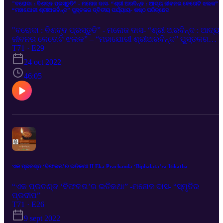
"ବରୋଦା : ବିଶବ୍ଦ ପ୍ରସ୍ତୁତି” - ମନୋଜ ଦାସ- “ଶ୍ରୀ ଅରବିନ୍ଦ : ଆଦ୍ୟ ଜୀବନର କେତୋଟି ଝଲକ” –
“ମହାଯୋଗୀ ଶ୍ରୀଅରବିନ୍ଦ” ପୁସ୍ତକର ଦ୍ବିତୀୟ ପର୍ଯ୍ୟାୟ- ଷଷ୍ଠ ପରିଚ୍ଛେଦ
"ବରୋଦା : ବିଶବ୍ଦ ପ୍ରସ୍ତୁତି” - ମନୋଜ ଦାସ- “ଶ୍ରୀ ଅରବିନ୍ଦ : ଆଦ୍ୟ
ଜୀବନର କେତୋଟି ଝଲକ” – “ମହାଯୋଗୀ ଶ୍ରୀଅରବିନ୍ଦ” ପୁସ୍ତକର
ଦ୍ବିତୀୟ ପର୍ଯ୍ୟାୟ- ଷଷ୍ଠ ପରିଚ୍ଛେଦ
T71 · E29
24 oct 2022
46:05
ଏକ ପ୍ରଚଣ୍ଡ ‘ବିଫଳତା’ର ଇତିକଥା II Eka Prachanda ‘Biphalata’ra Itikatha
“ଏକ ପ୍ରଚଣ୍ଡ ‘ବିଫଳତା’ର ଇତିକଥା” -ମନୋଜ ଦାସ- “ସ୍ମୃତିର
ପ୍ରଦୀପ”
T71 · E26
9 sept 2022