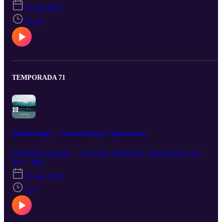
We have tried to retrieve the audios from the cassettes which have
14 feb 2023
become very old. Hence the hiss sound is coming in the audio.
Hope, the readers of Manoj Das will listen the old audio of his
57:38
speeches.
TEMPORADA 71
ଧର୍ମାଚରଣ ରହସ୍ୟ!- – “ଚେତନାର ଦିଗ୍‌ବଳୟ”- ଶ୍ରୀ ମନୋଜ ଦାସ
ଧର୍ମାଚରଣ ରହସ୍ୟ!- – “ଚେତନାର ଦିଗ୍‌ବଳୟ”- ଶ୍ରୀ ମନୋଜ ଦାସ
T71 · E87
13 nov 2022
7:27