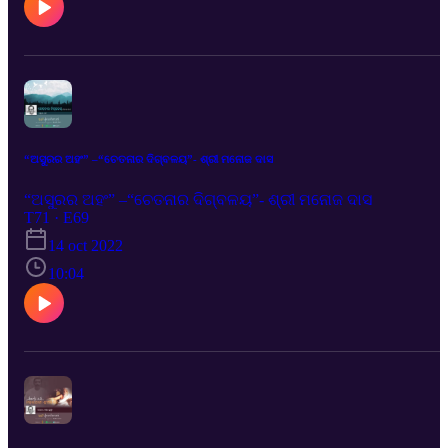
“ଅସୁରର ଅହଂ” –“ଚେତନାର ଦିଗ୍‌ବଳୟ”- ଶ୍ରୀ ମନୋଜ ଦାସ
“ଅସୁରର ଅହଂ” –“ଚେତନାର ଦିଗ୍‌ବଳୟ”- ଶ୍ରୀ ମନୋଜ ଦାସ
T71 · E69
14 oct 2022
10:04