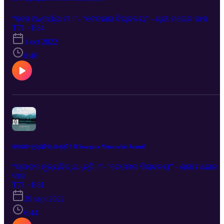
“ହସେ ଅନ୍ତର୍ଯ୍ୟାମୀ !”- “ଚେତନାର ଦିଗ୍‌ବଳୟ” - ଶ୍ରୀ ମନୋଜ ଦାସ
T71 · E84
1 oct 2022
8:46
ସ୍ବାଗତ ନୃତ୍ୟବିତ୍‌ ଯନ୍ତ୍ରି ! II Swagata Nrtutyabit Jantri!
“ସ୍ବାଗତ ନୃତ୍ୟବିତ୍‌ ଯନ୍ତ୍ରି !”- “ଚେତନାର ଦିଗ୍‌ବଳୟ” - ଶ୍ରୀ ମନୋଜ
ଦାସ
T71 · E81
29 sept 2022
6:44