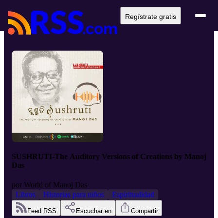
Regístrate gratis
SUSHRUTI-The Auditory Versions of Creations by Manoj
Das
por
World of Manoj Das
Libros
Historias para niños
Espiritualidad
Feed RSS
Escuchar en
Compartir