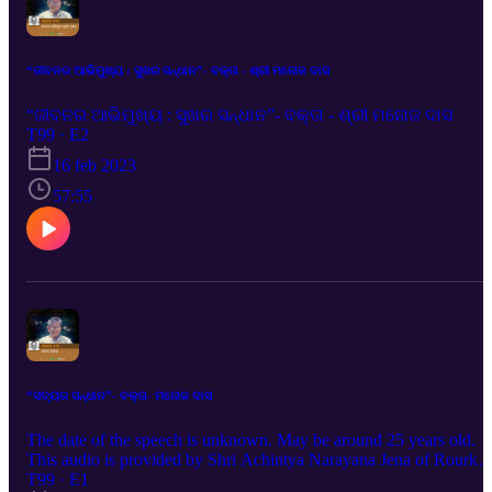
“ଜୀବନର ଆଭିମୁଖ୍ୟ : ସୁଖର ସନ୍ଧାନ”- ବକ୍ତା - ଶ୍ରୀ ମନୋଜ ଦାସ
“ଜୀବନର ଆଭିମୁଖ୍ୟ : ସୁଖର ସନ୍ଧାନ”- ବକ୍ତା - ଶ୍ରୀ ମନୋଜ ଦାସ
T99 · E2
16 feb 2023
57:55
“ସତ୍ୟର ସନ୍ଧାନ”- ବକ୍ତା- ମନୋଜ ଦାସ
The date of the speech is unknown. May be around 25 years old.
This audio is provided by Shri Achintya Narayana Jena of Rourkel
who had collected speeches of Manoj Das from different sources.
T99 · E1