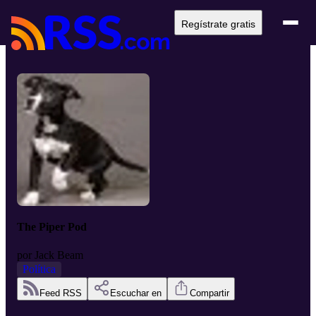
Regístrate gratis
The Piper Pod
por
Jack Beam
Política
Feed RSS
Escuchar en
Compartir