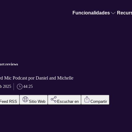
Funcionalidades
Recur
ort reviews
d Mic Podcast por Daniel and Michelle
eb 2025
44:25
Feed RSS
Sitio Web
Escuchar en
Compartir