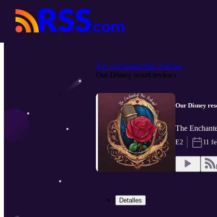
The Enchanted Mic Podcast
Our Disney resort reviews
Our Disney res
The Enchante
E2
11 f
Detalles