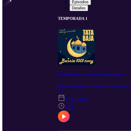
Episodios
Detalles
TEMPORADA 1
Baśnie 1001 nocy [Tales of the Arabian Nights]
Odciek będący początkiem opowieści Sze
T1
27 sept 2022
3:24