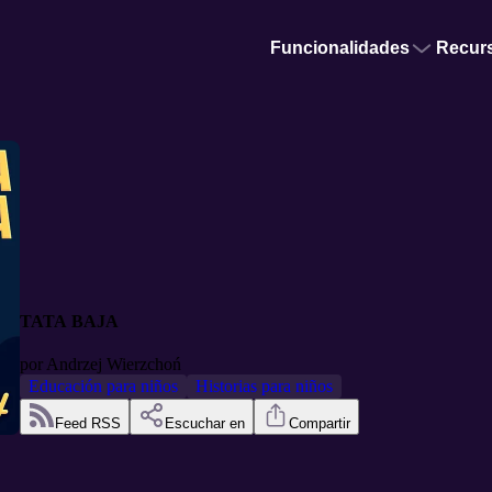
Funcionalidades
Recur
TATA BAJA
por
Andrzej Wierzchoń
Educación para niños
Historias para niños
Feed RSS
Escuchar en
Compartir