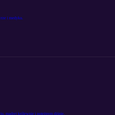
yrze i medyku.
u, mądrej królewnie i potężnym dżinie.