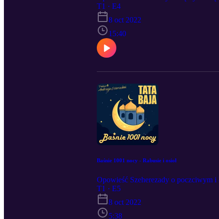
T1 · E4
8 oct 2022
15:40
Baśnie 1001 nocy - Rabusie i osioł
Opowieść Szeherezady o poczciwym i ł
T1 · E5
8 oct 2022
5:38