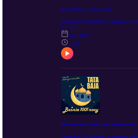
Baśnie 1001 nocy - Sułtan i medyk
Opowieść Szeherezady o sułtanie, wez
T1 · E3
3 oct 2022
11:42
Baśnie 1001 nocy - Mądry książę, królewna i dżin
Opowieść Szeherezady o mądrym księci