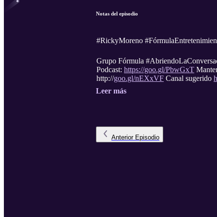
Notas del episodio
#RickyMoreno #FórmulaEntretenimien
Grupo Fórmula #AbriendoLaConversaci
Podcast:
https://goo.gl/PbwGxT
Mantent
http://
goo.gl/nEXxVF
Canal sugerido
h
Leer más
Anterior
Episodio