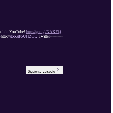
nal de YouTube!
http://goo.gl/NAKFkj
http://
goo.gl/5UHZOQ
Twitter----------
Siguiente
Episodio