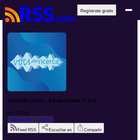
Regístrate gratis
Voci dalla ricerca - Il podcast della SUPSI
por
SUPSI
Educación
Ciencia
Feed RSS
Escuchar en
Compartir