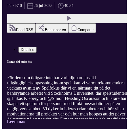
T2 · E10
26 jul 2023
40:34
Feed RSS
Escuchar en
Compartir
Detalles
Notas del episodio
För den som tidigare inte har varit djupare insatt i
tillgänglighetsanpassning inom spel, kan vi varmt rekommendera
veckans avsnitt av Spelfokus där vi en närmare titt på det
banbrytande arbetet vid Stockholms Universitet, där spelstudentern
@Lukas Kleberg och @Simon Hessling Oscarsson och lärare har
skapat ett spelrum för personer med funktionsvariationer på en
daglig verksamhet. Vi dyker in i deras erfarenheter och hör vilka
motivationerna till projektet var och hur man hoppas att det påverk
deltagarna på ett positivt sätt.Genom anpassningar och modifiering
Leer más
av populära spel som Minecraft och Forza Motorsport, får vi insikt 