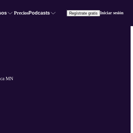
sos
Precios
Podcasts
Iniciar sesión
Regístrate gratis
rica MN