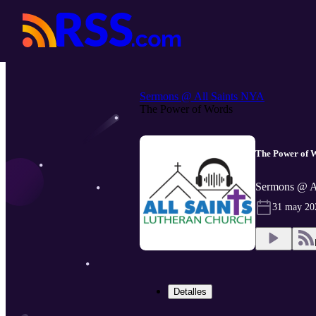
Sermons @ All Saints NYA
The Power of Words
The Power of 
Sermons @ Al
31 may 20
Detalles