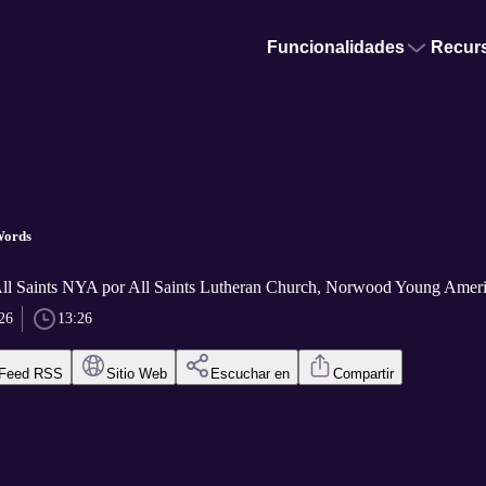
Funcionalidades
Recur
Words
l Saints NYA por All Saints Lutheran Church, Norwood Young Ame
26
13:26
Feed RSS
Sitio Web
Escuchar en
Compartir