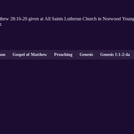
thew 28:16-20 given at All Saints Lutheran Church in Norwood Youn
r.
mon
Gospel of Matthew
Preaching
Genesis
Genesis 1:1-2:4a