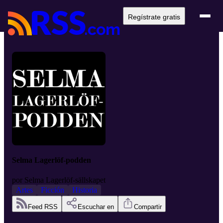
Regístrate gratis
Selma Lagerlöf-podden
por
Selma Lagerlöf-sällskapet
Artes
Ficción
Historia
Feed RSS
Escuchar en
Compartir