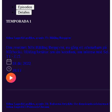
Episodios
Detalles
TEMPORADA 1
Selma Lagerlöf-podden, avsnitt 15: Hilding Bergqvist
Om avsnittet: Möt Hilding Bergqvist, en gång ett arbetarbarn på
Mårbacka. Hilding berättar om sin barndom, om mötena med Selm
Lagerlöf och om de magiska jularna på gården. Hilding beskriver
T1 · E15
också hur han var med och räddade arbetarbostad på Mårbacka, s
18 dic 2022
idag visas upp för besökarna. En bok om Hildings barndomsjular
kom ut hösten 2022. Den heter Jul på Mårbacka och hur den blev
38:13
till får ni också veta. Producerat av: Selma Lagerlöf-sällskapet
Medverkande: Susanne Nyman (intervjuare) och Hilding Bergqvist
(gäst) Redigering: Jakob Olsson Musik: Johan Olsson
Selma Lagerlöf-podden, avsnitt 14: Kulturens betydelse för demokratin och intresset fö
Selma Lagerlöf i Polen och Ukraina