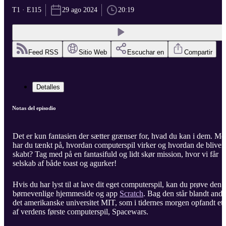
T1 · E115
29 ago 2024
20:19
Feed RSS
Sitio Web
Escuchar en
Compartir
Detalles
Notas del episodio
Det er kun fantasien der sætter grænser for, hvad du kan i dem. Me
har du tænkt på, hvordan computerspil virker og hvordan de bliver
skabt? Tag med på en fantasifuld og lidt skør mission, hvor vi får
selskab af både toast og agurker!
Hvis du har lyst til at lave dit eget computerspil, kan du prøve den
børnevenlige hjemmeside og app
Scratch
. Bag den står blandt andr
det amerikanske universitet MIT, som i tidernes morgen opfandt et
af verdens første computerspil, Spacewars.