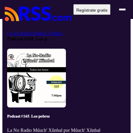
Regístrate gratis
La No Radio Múuch' Xíinbal
𝐏𝐨𝐝𝐜𝐚𝐬𝐭 #𝟏𝟔𝟓. 𝐋𝐨𝐬 𝐩...
𝐏𝐨𝐝𝐜𝐚𝐬𝐭 #𝟏𝟔𝟓. 𝐋𝐨𝐬 𝐩𝐨𝐛𝐫𝐞𝐬
La No Radio Múuch' Xíinbal por Múuch' Xíinbal