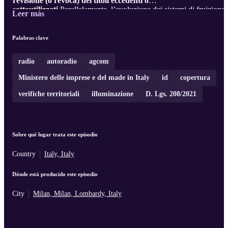
revisione (o revoca) dei titoli eccedenti o
sottoutilizzati.
Parallelamente, l’evoluzione dei sistemi di fruizione 
Leer más
soprattutto
automotive
– impone una ...
Palabras clave
radio
autoradio
agcom
Ministero delle imprese e del made in Italy
id
copertura
verifiche territoriali
illuminazione
D. Lgs. 208/2021
Sobre qué lugar trata este episodio
Country
Italy, Italy
Dónde está producido este episodio
City
Milan, Milan, Lombardy, Italy