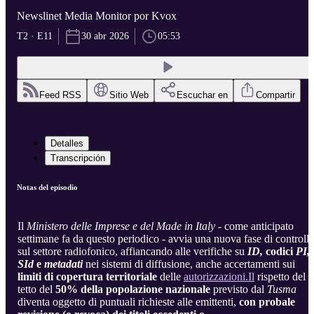
Newslinet Media Monitor por Kvox
T2 · E11
30 abr 2026
05:53
Feed RSS
Sitio Web
Escuchar en
Compartir
Detalles
Transcripción
Notas del episodio
Il
Ministero delle Imprese e del Made in Italy
- come anticipato
settimane fa da questo periodico - avvia una nuova fase di controlli
sul settore radiofonico, affiancando alle verifiche su
ID,
codici
PI,
SId
e
metadati
nei sistemi di diffusione, anche accertamenti sui
limiti di copertura territoriale
delle
autorizzazioni.Il
rispetto del
tetto del
50% della popolazione nazionale
previsto dal
Tusma
diventa oggetto di puntuali richieste alle emittenti,
con probale