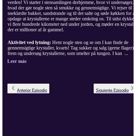
verden! Vi starter i stensamlingen derhjemme, hvor vi undersøger,
hvad der gør nogle sten så smukke og gennemsigtige. Vi rejser til
sneklædte bakker, sandstrande og til det salte og søde køkken for at
opdage at krystallerne er mange steder omkring os. Til sidst dykker
vi flere hundrede kilometer ned under jorden, og møder en krystal,
der er millioner af år gammel.
Aktivitet ved lytning:
Hent nogle sten og se om I kan finde de
gennemsigtige krystaller, kvarts! Tag sukker og salg (gerne flager)
frem og undersøg krystallerne, som smelter på tungen. I kan ...
Leer más
Anterior
Episodio
Siguiente
Episodio