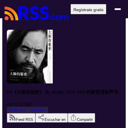
Regístrate gratis
F4《大师的秘密》 By Writer XUE MO 作家雪漠有声书
por
XUE MO
Budismo
Filosofía
Feed RSS
Escuchar en
Compartir