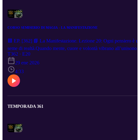
CORSO SEMISERIO DI MAGIA - LA MANIFESTAZIONE
🟦 EP. [362] 📘 La Manifestazione. Lezione 20: Ogni pensiero è u
seme di realtà.Quando mente, cuore e volontà vibrano all’unisono,
la magia accade: il mondo si modella sulla tua frequenza.In questa
T362 · E20
lezione scopriremo come usare la forza del pensiero per manifestar
29 ene 2026
ciò che desideriamo, con consapevolezza e armonia. 🎧 Non
4:33
chiedere al mondo di cambiare: cambia il tuo pensiero, e il mondo t
seguirà. ▶️ Playlist completa: https://www.youtube.com/playlist?
list=PLJSXMXX_ALEy9QwEuah0Ufhqp2dcT1_qp ✨ Iscriviti pe
non perdere i prossimi episodi!
TEMPORADA 361