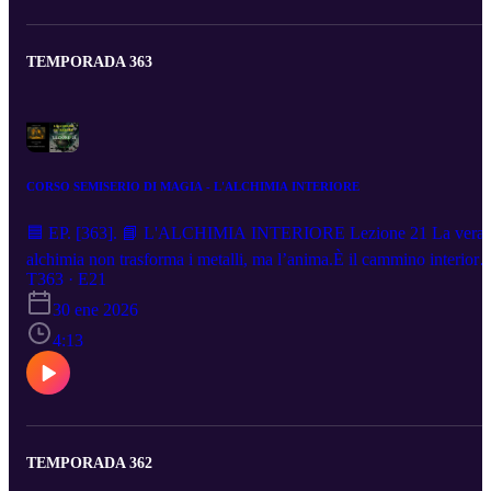
list=PLJSXMXX_ALEy9QwEuah0Ufhqp2dcT1_qp
TEMPORADA 363
CORSO SEMISERIO DI MAGIA - L'ALCHIMIA INTERIORE
🟦 EP. [363]. 📘 L'ALCHIMIA INTERIORE Lezione 21 La vera
alchimia non trasforma i metalli, ma l’anima.È il cammino interiore
che ci insegna a mutare la paura in forza, il dolore in saggezza,
T363 · E21
l’ombra in luce.In questa lezione scopriremo come il mago diventa i
30 ene 2026
proprio laboratorio vivente, dove ogni emozione si trasforma in
4:13
coscienza. 🎧 Perché la pietra filosofale è dentro di te. ▶️ Playlist
completa: https://www.youtube.com/playlist?
list=PLJSXMXX_ALEy9QwEuah0Ufhqp2dcT1_qp ✨ Iscriviti pe
non perdere i prossimi episodi!
TEMPORADA 362