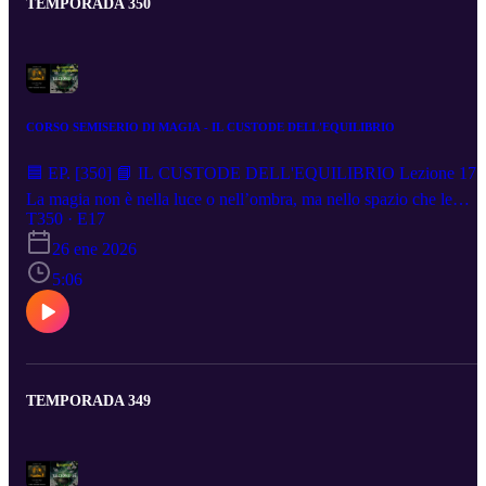
TEMPORADA 350
CORSO SEMISERIO DI MAGIA - IL CUSTODE DELL'EQUILIBRIO
🟦 EP. [350] 📘 IL CUSTODE DELL'EQUILIBRIO Lezione 17
La magia non è nella luce o nell’ombra, ma nello spazio che le
unisce.Essere in equilibrio non significa restare fermi, ma danzare t
T350 · E17
gli opposti con consapevolezza.In questa lezione scoprirai come
26 ene 2026
accogliere ogni parte di te e trasformare il conflitto in armonia. 🎧
5:06
Perché il vero mago non sceglie un lato: li illumina entrambi. ▶️
Playlist completa: https://www.youtube.com/playlist?
list=PLJSXMXX_ALEy9QwEuah0Ufhqp2dcT1_qp ✨ Iscriviti pe
non perdere i prossimi episodi!
TEMPORADA 349