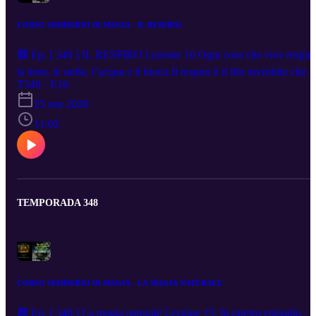
CORSO SEMISERIO DI MAGIA - IL RESPIRO
🟦 Ep. [ 349 ] IL RESPIRO Lezione 16 Ogni cosa che vive respira
la terra, le stelle, l’acqua e il fuoco.Il respiro è il filo invisibile che
unisce il corpo all’anima, l’uomo all’universo.In questa lezione
T349 · E16
scopriremo il potere del respiro consapevole, la sua natura magica e
25 ene 2026
il suo ruolo nelle pratiche olistiche e spirituali. Dalle tecniche più
antiche — come il respiro quadrato, profondo e alternato — fino al
11:02
respiro silenzioso del mago, impariamo a trasformare l’aria in
energia, la calma in presenza e il silenzio in consapevolezza. 🎧
Ascolta, respira, lascia che il mondo entri in te… e che tu entri nel
mondo.
TEMPORADA 348
CORSO SEMISERIO DI MAGIA - LA MAGIA NATURALE
🟦 Ep. [ 348 ] La magia naturale Lezione 15: In questo episodio ,