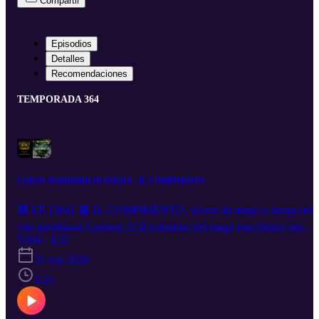
Compartir
Episodios
Detalles
Recomendaciones
TEMPORADA 364
CORSO SEMISERIO DI MAGIA - IL COMPIMENTO
🟦 EP. [364]. 📘 IL COMPIMENTO. vivere da mago o strega nell
vita quotidiana Lezione 22 Il cammino del mago non finisce nei
rituali, ma nella vita di ogni giorno.Ogni gesto, ogni parola, ogni
T364 · E22
respiro può diventare un atto sacro se compiuto con
31 ene 2026
consapevolezza.In questa lezione impariamo a portare la magia nell
5:22
realtà quotidiana e a vivere come ponti tra visibile e invisibile. 🎧
Non cercare la magia: diventa tu stesso il luogo in cui accade ▶️
Playlist completa: https://www.youtube.com/playlist?