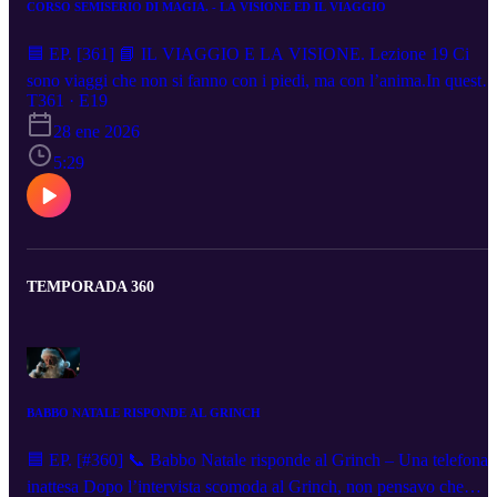
CORSO SEMISERIO DI MAGIA. - LA VISIONE ED IL VIAGGIO
🟦 EP. [361] 📘 IL VIAGGIO E LA VISIONE. Lezione 19 Ci
sono viaggi che non si fanno con i piedi, ma con l’anima.In questa
lezione scopriamo la visione interiore: l’arte di vedere oltre il visibil
T361 · E19
e di attraversare i mondi sottili.Un cammino nel silenzio, dove le
28 ene 2026
immagini parlano e il cuore ricorda la sua vera casa. 🎧 Chiudi gli
5:29
occhi… il viaggio comincia dentro di te. ▶️ Playlist completa:
https://www.youtube.com/playlist?
list=PLJSXMXX_ALEy9QwEuah0Ufhqp2dcT1_qp ✨ Iscriviti pe
non perdere i prossimi episodi!
TEMPORADA 360
BABBO NATALE RISPONDE AL GRINCH
🟦 EP. [#360] 📞 Babbo Natale risponde al Grinch – Una telefonat
inattesa Dopo l’intervista scomoda al Grinch, non pensavo che