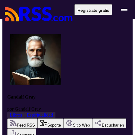
Regístrate gratis
Gandalf Gray
por
Gandalf Gray
Libros
Espiritualidad
Feed RSS
Soporte
Sitio Web
Escuchar en