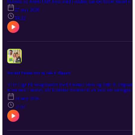
Hansen og Jesper Ole! Kom med i studiet, når der bliver skruet op
for både humoren, de skæve indspark og de historier, der måske
27 may 2026
aldrig burde have ramt en mikrofon. Stemningen er løs, selskabet e
godt, og samtalen tager præcis de drejninger, man håber på – og et
59:32
par stykker man ikke ser komme. Det er kaotisk, det er sjovt, det er
Lige På Sengekanten!
Den med Thomas Skov og Julie R. Ølgaard
Vi er Lige På Sengekanten med Thomas Skov og Julie R. Ølgaard!
Kom med i studiet, når Kathrine inviterer til en snak om kærlighed,
relationer, akavede historier og alt det, der kan være både skørt,
20 may 2026
akavet og overraskende og en smule under bæltestedet. Med
Thomas og Julie ved mikrofonerne er der lagt op til en samtale med
57:04
både ærlighed, humor og et par uventede drejninger undervejs, og
hvor grinene sidder løst, stemningen er afslappet, Som altid bliver
det leveret råt, ærligt og med et glimt i øjet. Det er nærværende, det
er sjovt, det er Lige På Sengekanten!