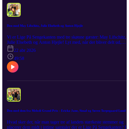
Den med May Lifschitz, Julie Elsebeth og Anton Hjejle
Vi er Lige På Sengekanten med tre skønne gæster: May Lifschitz,
Julie Elsebeth og Anton Hjejle! Lyt med, når der bliver delt ud,
grinet igennem – og måske sagt lidt mere, end man egentlig havde
22 abr 2026
planlagt. Som altid er det ærligt, ufiltreret og med et glimt i øjet. De
er afslørende, det er underholdende – det er Lige På Sengekanten!
49:58
Den med dem fra Melodi Grand Prix - Ericka Jane, Sissal og Søren Torpegaard Lund
Hvad sker der, når man tager tre af landets stærkeste stemmer og
placerer dem midt i intime samtaler der er Lige På Sengekanten? I