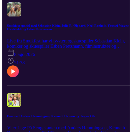
Smukfest speciel med Sebastian Klein, Julie R. Ølgaard, Neel Rønholt, Youssef Wayne
Hvidtfeldt og Esben Pretzmann
Live fra Smukfest har vi tv-vært og skuespiller Sebastian Klein,
komiker og skuespiller Esben Pretzmann, filminstruktør og
skuespiller Julie Ølgaard, skuespiller Neel Rønholt og skuespiller
8 ago 2026
Youssef Wayne Hvidtfeldt. Sammen deler de ud af historier, der får
det til at kilde i maven og kinderne til at rødme. Der er garanti for
51:38
saftige anekdoter, sjove røverhistorier, pinlige oplevelser og frække
hemmeligheder. 🌳
Den med Anders Hemmingsen, Kenneth Hansen og Jesper Ole
Vi er Lige På Sengekanten med Anders Hemmingsen, Kenneth