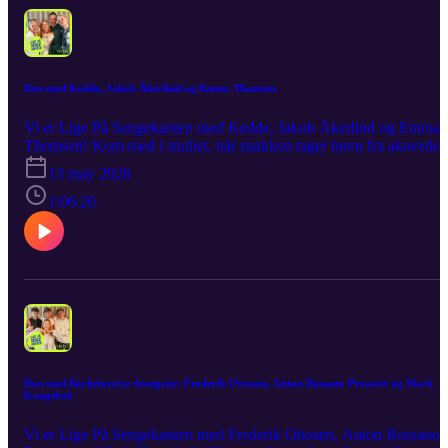
Den med Kedde, Jakob Åkerlind og Emma Thomsen
Vi er Lige På Sengekanten med Kedde, Jakob Åkerlind og Emma
Thomsen! Kom med i studiet, når snakken tager turen fra akavede
situationer og moderne dating til kærlighed, intimitet og alt det, ma
13 may 2026
måske ikke altid siger højt. Stemningen er afslappet, ærligheden er 
top, og grinene kommer helt af sig selv. Som altid bliver det leveret
1:06:20
råt, ærligt og med et glimt i øjet. Det er akavet, det er sjovt, det er
hudløst ærligt – det er Lige På Sengekanten
Den med Bachelorette drengene: Frederik Ottosen, Anton Bossano Prescott og Mark
Kongsbak
Vi er Lige På Sengekanten med Frederik Ottosen, Anton Bossano