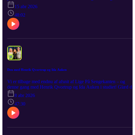
denne uge rykker vi helt tæt på Ericka Jane, Sissal og Søren
15 abr 2026
Torpegaard Lund. De er alle vant til det store spotlight og de helt
store scener fra Melodi Grand Prix, men hos vært Kathrine
48:02
Abrahamsen lader de facaden falde. Vi taler om alt det, der foregår
bag kulissen, under dynen og i de øjeblikke, hvor man normalt ikk
har en mikrofon i hånden. Glæd dig til en hudløst ærlig, og som alt
ret lummer og sjov omgang, hvor personlige anekdoter og saftige
detaljer får lov at fylde.
Den med Henrik Qvortrup og Ida Auken
Vi er tilbage med endnu af afsnit af Lige På Sengekanten – og
denne gang med Henrik Qvortrup og Ida Auken i studiet! Glæd di
til en samtale, hvor det bliver både skarpt, overraskende og en smul
8 abr 2026
frækt, når der bliver åbnet op for holdninger, fordomme og
personlige historier, du nok ikke har hørt før. Som altid får du det rå
47:30
ærligt og med et glimt i øjet. Det er tankevækkende, det er
underholdende og det er Lige På Sengekanten!