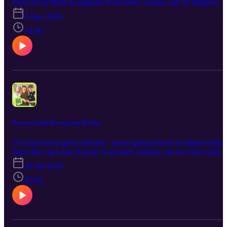
Prescott og Mark Kongsbak! Kom med i studiet, når tre tidligere
bejlere – og nu tætte venner – åbner op for snakken om dating,
6 may 2026
kærlighed og alt det midt imellem – med ærlige perspektiver, små
stikpiller og et venskab, der ikke er bange for at sige tingene, som 
54:46
er. Som altid bliver det leveret råt, ærligt og med et glimt i øjet. Det
er ærligt, det er let, det er med et strejf af drengerøv – det er Lige P
Sengekanten!
Den med Janni Ree og Linse Kessler
Vi er klar med ugens episode - denne gang med de to skønne ladies
Janni Ree og Linse Kessler Kom med i studiet, når der bliver delt 
af vilde historier, frække detaljer og hudløst ærlige meninger – og
29 abr 2026
når samtalen ryger en tur under bæltestedet. Med Linse og Janni ve
mikrofonerne er der ingen filtre, ingen fine fornemmelser og så er
45:08
der garanti for masser af grin undervejs. Som altid bliver det leveret
råt, ærligt og med et glimt i øjet. Det er vovet, det er vanvittigt, det 
Linse og Janni Lige På Sengekanten!