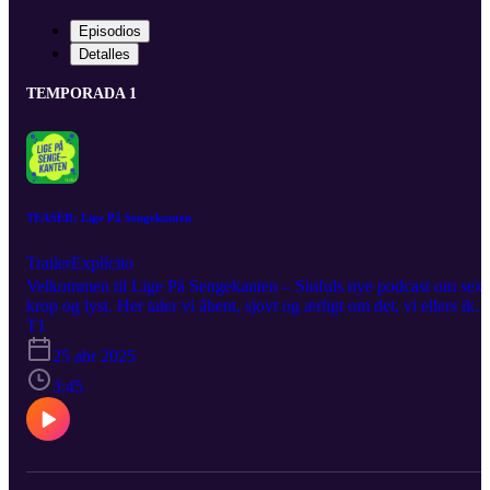
Episodios
Detalles
TEMPORADA 1
TEASER: Lige På Sengekanten
Trailer
Explícito
Velkommen til Lige På Sengekanten – Sinfuls nye podcast om sex,
krop og lyst. Her taler vi åbent, sjovt og ærligt om det, vi ellers ikk
altid får sagt højt. Jeg hedder Kathrine Abrahamsen, og i løbet af
T1
første sæson inviterer jeg kloge, sjove og modige gæster med under
25 abr 2025
dynen til personlige snakke, vilde dilemmaer og et par overraskelser
du sent vil glemme. Det bliver legende. Det bliver ærligt. Og det
3:45
bliver lidt frækt. Du lytter til Lige På Sengekanten – og her får du 
smagsprøve på, hvad der venter i første sæson.