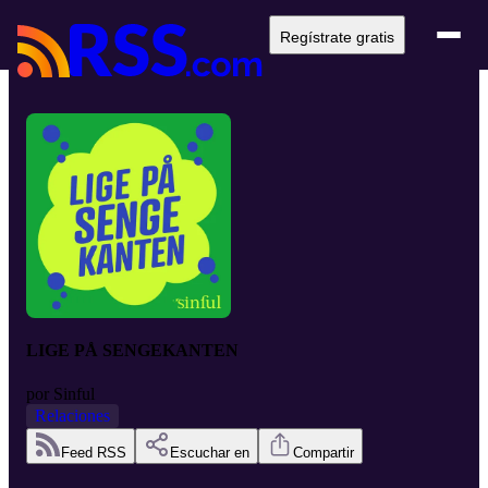
Regístrate gratis
LIGE PÅ SENGEKANTEN
por
Sinful
Relaciones
Feed RSS
Escuchar en
Compartir