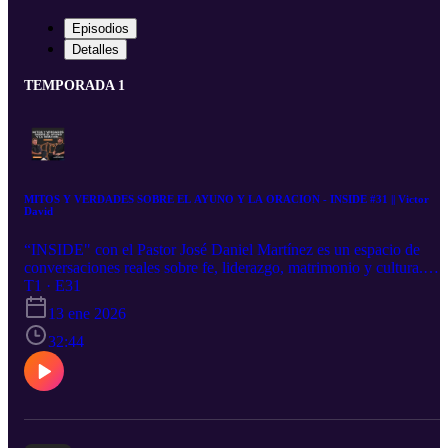
Episodios
Detalles
TEMPORADA 1
MITOS Y VERDADES SOBRE EL AYUNO Y LA ORACION - INSIDE #31 || Victor
David
“INSIDE" con el Pastor José Daniel Martínez es un espacio de
conversaciones reales sobre fe, liderazgo, matrimonio y cultura.
Aquí buscamos crecer más allá de lo superficial y entrar en lo que
T1 · E31
realmente transforma vidas. Disfruta este episodio y compártelo co
13 ene 2026
alguien que lo necesite. 👉 Suscríbete al canal y comparte este
32:44
episodio. 📲 Síguenos en redes: @pastorjosedanielmartinez”