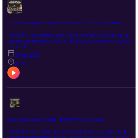
Cristianos bajo ataduras - INSIDE #30 || Pastores Tony Vargas y Ana Olondo
“INSIDE" con el Pastor José Daniel Martínez es un espacio de
conversaciones reales sobre fe, liderazgo, matrimonio y cultura.
Aquí buscamos crecer más allá de lo superficial y entrar en lo que
T1 · E30
realmente transforma vidas. Disfruta este episodio y compártelo co
26 sept 2025
alguien que lo necesite. 👉 Suscríbete al canal y comparte este
42:26
episodio. 📲 Síguenos en redes: @pastorjosedanielmartinez”
¿Hay esperanza para Colombia? - INSIDE #29 || Nena Arrazola
“INSIDE con el Pastor José Daniel Martínez es un espacio de
conversaciones reales sobre fe, liderazgo, matrimonio y cultura.