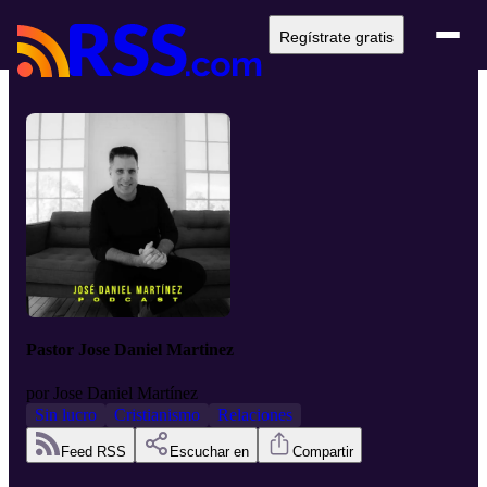
Regístrate gratis
Pastor Jose Daniel Martinez
por
Jose Daniel Martínez
Sin lucro
Cristianismo
Relaciones
Feed RSS
Escuchar en
Compartir