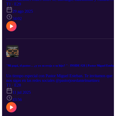
Aquí buscamos crecer más allá de lo superficial y entrar en lo que
T1 · E29
realmente transforma vidas. Disfruta este episodio y compártelo co
29 ago 2025
alguien que lo necesite. 👉 Suscríbete al canal y comparte este
34:02
episodio. 📲 Síguenos en redes: @pastorjosedanielmartinez”
"Mi papá, el pastor… ¿y yo su oveja o su hijo? " - INSIDE #28 || Pastor Miguel Esteban
Un tiempo especial con Pastor Miguel Esteban. Te invitamos que
nos sigas en las redes sociales @pastorjosedanielmartinez
T1 · E28
11 jul 2025
43:56