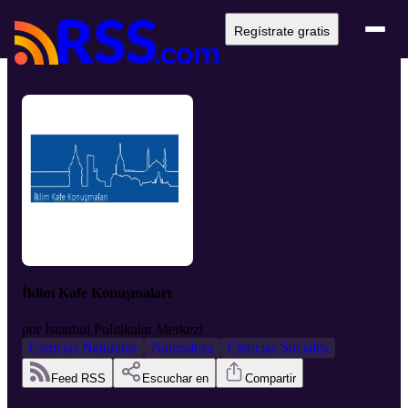
Regístrate gratis
İklim Kafe Konuşmaları
por
İstanbul Politikalar Merkezi
Ciencias Naturales
Naturaleza
Ciencias Sociales
Feed RSS
Escuchar en
Compartir