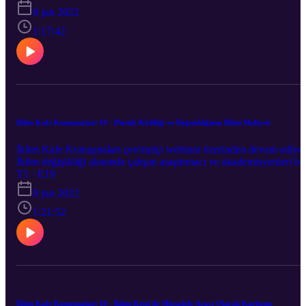
Politik Ekonomisi ve Türkiye’nin Kömürden Çıkış Sürecinde
8 jun 2022
Ekolojik Hak Mücadelelerinin Rolü” 1 Haziran'da Ümit Şahin’in
moderatörlüğünde Ceren Ayas ile gerçekleşti.
1:17:42
İklim Kafe Konuşmaları 19 - Plastik Kirliliği ve Bağımlılığının İklim Maliyeti
İklim Kafe Konuşmaları çevrimiçi webinar üzerinden devam ediyo
İklim değişikliği alanında çalışan araştırmacı ve akademisyenleri bir
araya getirdiğimiz İklim Kafe Konuşmaları’nın ondokuzuncusu
T1 · E19
''Plastik Kirliliği ve Bağımlılığının İklim Maliyeti'' 11 Mayıs'ta Ümi
8 jun 2022
Şahin’in moderatörlüğünde Sedat Gündoğdu ile gerçekleşti.
1:21:52
İklim Kafe Konuşmaları 18 - İklim Krizi ile Mücadele Aracı Olarak Karbonu