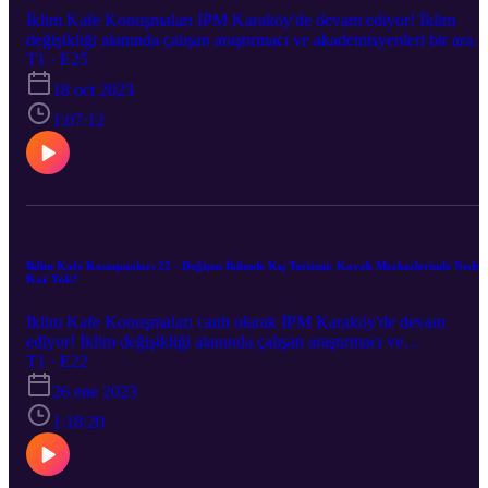
İklim Kafe Konuşmaları İPM Karaköy'de devam ediyor! İklim
değişikliği alanında çalışan araştırmacı ve akademisyenleri bir aray
getirdiğimiz İklim Kafe Konuşmaları’nın yirmibeşincisi " İklim
T1 · E25
Değişikliğini Önlemek İçin Nasıl Bir Hukuk Düzeni?'' 17 Ekim`de
18 oct 2023
Ümit Şahin’in moderatörlüğünde Dr. Serkan Köybaşı ile gerçekleşt
1:07:12
İklim Kafe Konuşmaları 22 - Değişen İklimde Kış Turizmi: Kayak Merkezlerinde Neden
Kar Yok?
İklim Kafe Konuşmaları canlı olarak İPM Karaköy'de devam
ediyor! İklim değişikliği alanında çalışan araştırmacı ve
akademisyenleri bir araya getirdiğimiz İklim Kafe Konuşmaları’nın
T1 · E22
yirmiikincisi "Değişen İklimde Kış Turizmi: Kayak Merkezlerinde
26 ene 2023
Neden Kar Yok?" 18 Ocak'ta Ümit Şahin’in moderatörlüğünde
Cenk Demiroğlu ile gerçekleşti.
1:18:20