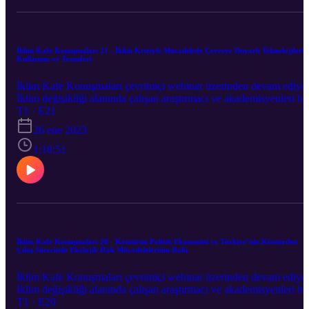
İklim Kafe Konuşmaları 21 - İklim Kriziyle Mücadelede Çevreye Duyarlı Teknolojilerin
Kullanımı ve Transferi
İklim Kafe Konuşmaları çevrimiçi webinar üzerinden devam ediyo
İklim değişikliği alanında çalışan araştırmacı ve akademisyenleri bir
araya getirdiğimiz İklim Kafe Konuşmaları’nın yirmibirincisi "İkli
T1 · E21
Kriziyle Mücadelede Çevreye Duyarlı Teknolojilerin Kullanımı ve
26 ene 2023
Transferi" 26 Ekim'de Ümit Şahin’in moderatörlüğünde Ezgi
Ediboğlu Sakowsky ile gerçekleşti.
1:18:51
İklim Kafe Konuşmaları 20 - Kömürün Politik Ekonomisi ve Türkiye’nin Kömürden
Çıkış Sürecinde Ekolojik Hak Mücadelelerinin Rolü
İklim Kafe Konuşmaları çevrimiçi webinar üzerinden devam ediyo
İklim değişikliği alanında çalışan araştırmacı ve akademisyenleri bir
araya getirdiğimiz İklim Kafe Konuşmaları’nın yirmincisi ''Kömür
T1 · E20