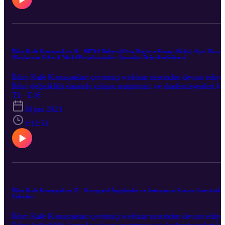
İklim Kafe Konuşmaları 16 - MENA Bölgesi (Orta Doğu ve Kuzey Afrika) Aşırı Hava
Olaylarının Gelecek Model Projeksiyonları Açısından Değerlendirilmesi
İklim Kafe Konuşmaları çevrimiçi webinar üzerinden devam ediyo
İklim değişikliği alanında çalışan araştırmacı ve akademisyenleri bir
araya getirdiğimiz İklim Kafe Konuşmaları’nın onaltıncısı “MENA
T1 · E16
Bölgesi (Orta Doğu ve Kuzey Afrika) Aşırı Hava Olaylarının
30 jun 2021
Gelecek Model Projeksiyonları Açısından Değerlendirilmesi,” 30
Haziran'da Ümit Şahin’in moderatörlüğünde Tuğba Öztürk ile
1:12:53
gerçekleşti.
İklim Kafe Konuşmaları 15 - Gezegensel İmgelemler ve Antroposen Sanatı: Jeoestetik
Eylemler
İklim Kafe Konuşmaları çevrimiçi webinar üzerinden devam ediyo