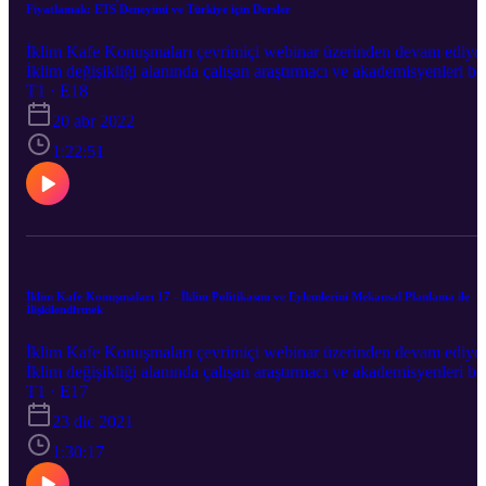
Fiyatlamak: ETS Deneyimi ve Türkiye için Dersler
İklim Kafe Konuşmaları çevrimiçi webinar üzerinden devam ediyo
İklim değişikliği alanında çalışan araştırmacı ve akademisyenleri bir
araya getirdiğimiz İklim Kafe Konuşmaları’nın onsekizincisi "İklim
T1 · E18
Krizi ile Mücadele Aracı Olarak Karbonu Fiyatlamak: ETS
20 abr 2022
Deneyimi ve Türkiye için Dersler" 19 Nisan’da Ümit Şahin’in
moderatörlüğünde Erinç Yeldan ile gerçekleşti.
1:22:51
İklim Kafe Konuşmaları 17 - İklim Politikasını ve Eylemlerini Mekansal Planlama ile
İlişkilendirmek
İklim Kafe Konuşmaları çevrimiçi webinar üzerinden devam ediyo
İklim değişikliği alanında çalışan araştırmacı ve akademisyenleri bir
araya getirdiğimiz İklim Kafe Konuşmaları’nın onyedincisi “İklim
T1 · E17
Politikasını ve Eylemlerini Mekansal Planlama ile İlişkilendirmek,”
23 dic 2021
22 Aralık'ta Ümit Şahin’in moderatörlüğünde Osman Balaban ile
gerçekleşti. SHOW LESS
1:30:17