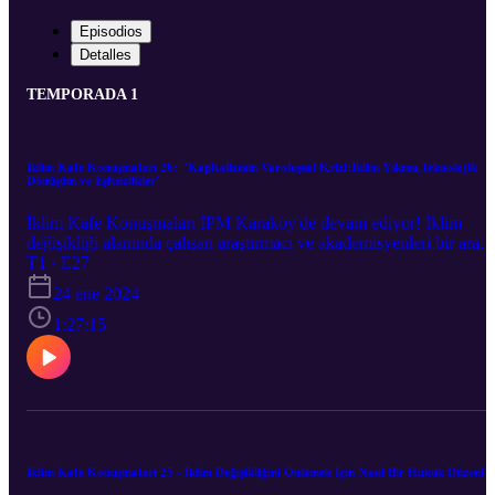
Episodios
Detalles
TEMPORADA 1
İklim Kafe Konuşmaları 26: ''Kapitalizmin Varoluşsal Krizi:İklim Yıkımı,Teknolojik
Dönüşüm ve Eşitsizlikler''
İklim Kafe Konuşmaları İPM Karaköy'de devam ediyor! İklim
değişikliği alanında çalışan araştırmacı ve akademisyenleri bir aray
getirdiğimiz İklim Kafe Konuşmaları’nın yirmialtıncısı
T1 · E27
"Kapitalizmin Varoluşsal Krizi: İklim Yıkımı, Teknolojik Dönüşüm
24 ene 2024
ve Eşitsizlikler'' 23 Ocak'ta Ümit Şahin’in moderatörlüğünde Prof.
Dr. Haluk Levent ile gerçekleşti.
1:27:15
İklim Kafe Konuşmaları 25 - İklim Değişikliğini Önlemek İçin Nasıl Bir Hukuk Düzeni?