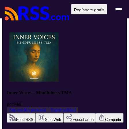
Regístrate gratis
Inner Voices – Mindfulness TMA
por
Mell
Superación personal
Espiritualidad
Feed RSS
Sitio Web
Escuchar en
Compartir