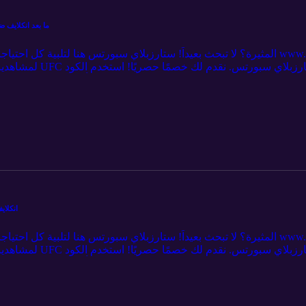
Hosheh MMA #400 - ما بعد انكلايف
لمشاهدينا 💥 ادعم برنا
بريميوم. 🎉 لا تفوت الفرصة - اشترك الآن وكن جزءا
تميروف :20
heh MMA #399
لمشاهدينا 💥 ادعم برنا
بريميوم. 🎉 لا تفوت الفرصة - اشترك الآن وكن جزءا
تميروف 32:28 باقي النزالات