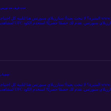
Hosheh MMA #393 - حدث فزيف ضد توريس! - اسئلة الجمهور - ما قب
لمشاهدينا 💥 ادعم برنا
بريميوم. 🎉 لا تفوت الفرصة - اشترك الآن وكن جزءا
فزيف ضد توريس 09:56 شارا ضد بيريرا 13:04 باقي النزالات 26:10اسئلة الجمهور 53:39 الختام
Hosheh MMA #389 !توبوريا رح يكسر غايتشي؟ - بيريرا ضد غان -
لمشاهدينا 💥 ادعم برنا
بريميوم. 🎉 لا تفوت الفرصة - اشترك الآن وكن جزءاً
توبوريا ضد غايتشي 19:05 بيريرا ضد غان 31:05 باقي النزالات 46:47 توم اسبينال 55:47 الختام