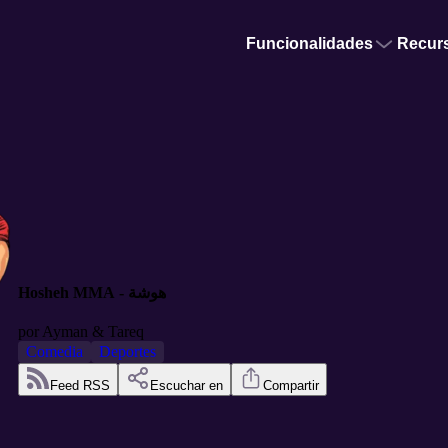
Funcionalidades
Recur
Hosheh MMA - هوشة
por
Ayman & Tareq
Comedia
Deportes
Feed RSS
Escuchar en
Compartir