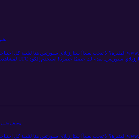
h MMA #403
لمشاهدينا 💥 ادعم برنا
بريميوم. 🎉 لا تفوت الفرصة - اشترك الآن وكن جزءا
13:58 فيريرا ضد كوارانتيلو 18:20 باقي النزالات 25:19 اسئلة الجمهور 49:07 الختام
Hosheh MMA #402 - رودريغيز يخسر