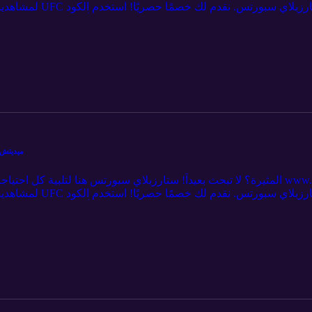
لمشاهدينا 💥 ادعم برنا
بريميوم. 🎉 لا تفوت الفرصة - اشترك الآن وكن جزءاً
19:08 بلاهوفيتش ضد ستيرلينغ 27:46 باقي النزالات 35:08 اسئلة الجمهور 44:44 الختام
Hosheh MMA #401 - ميديتش ضد رودريغيز - مسابقات و 
لمشاهدينا 💥 ادعم برنا
بريميوم. 🎉 لا تفوت الفرصة - اشترك الآن وكن جزءاً
17:46 بلاهوفيتش ضد ستيرلينغ 23:47 باقي النزالات 35:08 اسئلة الجمهور 53:09 الختام