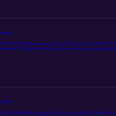
Hosheh MMA #398 - در
لمشاهدينا 💥 ادعم برنا
بريميوم. 🎉 لا تفوت الفرصة - اشترك الآن وكن جزء
عثمان 15:30 كانونير ضد سي ال دي 20:37 باقي النزالات 37:02 الختام
Hosheh MMA #396 - 