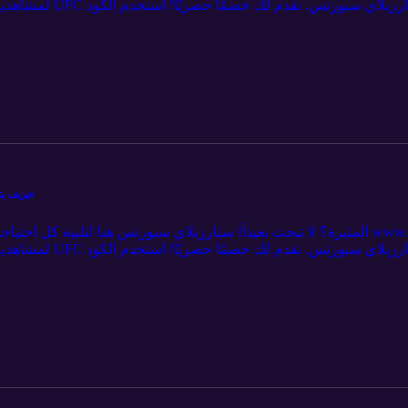
لمشاهدينا 💥 ادعم برنا
بريميوم. 🎉 لا تفوت الفرصة - اشترك الآن وكن جزءا
سانت دينيس ضد بيمبليت 29:13 باقي النزالات
Hosheh MMA #394 -
لمشاهدينا 💥 ادعم برنا
بريميوم. 🎉 لا تفوت الفرصة - اشترك الآن وكن جزءا
فزيف ضد توريس 15:08 شارا ضد بيريرا 21:29 باقي النزالات 51:06 الختام