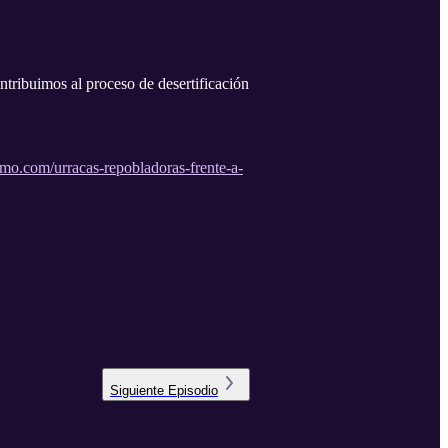
ntribuimos al proceso de desertificación
imo.com/urracas-repobladoras-frente-a-
Siguiente
Episodio