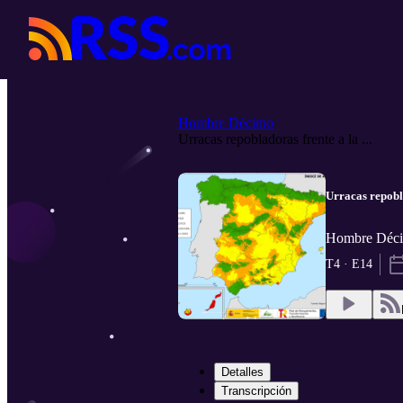
Hombre Décimo
Urracas repobladoras frente a la ...
Urracas repobla
Hombre Décim
T4 · E14
Detalles
Transcripción