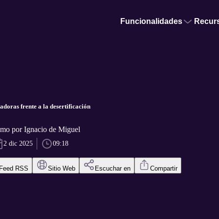
Funcionalidades
Recur
doras frente a la desertificación
o por Ignacio de Miguel
2 dic 2025
09:18
Feed RSS
Sitio Web
Escuchar en
Compartir