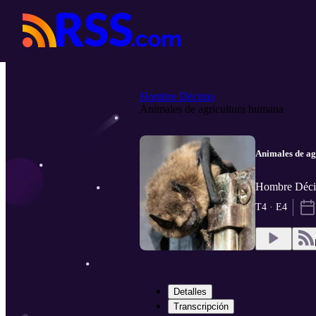
Hombre Décimo
Animales de agricultura humana
Animales de a
Hombre Décim
T4 · E4
Detalles
Transcripción