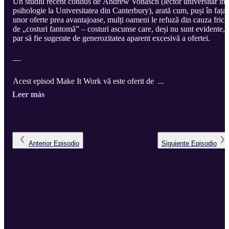
Un studiu recent condus de Andrew Vonasch (lector universitar în
psihologie la Universitatea din Canterbury), arată cum, puși în fața
unor oferte prea avantajoase, mulți oameni le refuză din cauza fricii
de „costuri fantomă” – costuri ascunse care, deși nu sunt evidente,
par să fie sugerate de generozitatea aparent excesivă a ofertei.
—
Acest episod Make It Work vă este oferit de ...
Leer más
Anterior
Episodio
Siguiente
Episodio