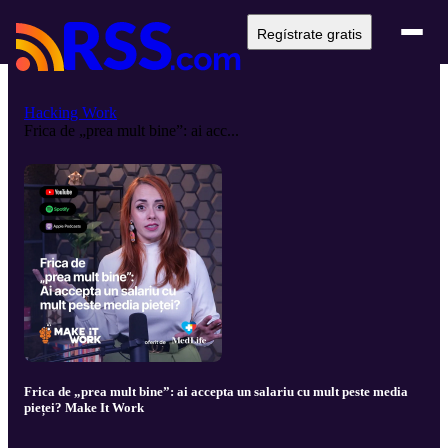
Regístrate gratis
Hacking Work
Frica de „prea mult bine”: ai acc...
Frica de „prea mult bine”: ai accepta un salariu cu mult peste media
pieței? Make It Work