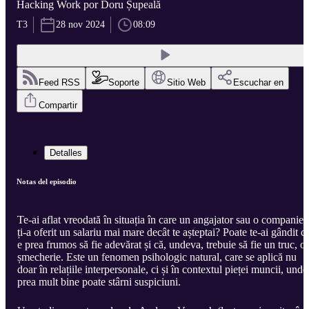
Hacking Work por Doru Șupeală
T3
28 nov 2024
08:09
Feed RSS
Soporte
Sitio Web
Escuchar en
Compartir
Detalles
Notas del episodio
Te-ai aflat vreodată în situația în care un angajator sau o companie
ți-a oferit un salariu mai mare decât te așteptai? Poate te-ai gândit c
e prea frumos să fie adevărat și că, undeva, trebuie să fie un truc, o
șmecherie. Este un fenomen psihologic natural, care se aplică nu
doar în relațiile interpersonale, ci și în contextul pieței muncii, unde
prea mult bine poate stârni suspiciuni.