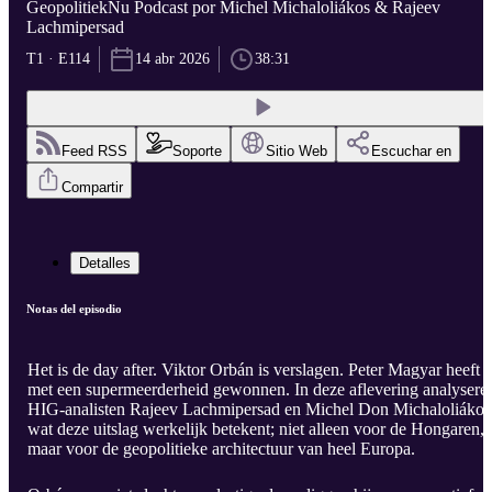
GeopolitiekNu Podcast por Michel Michaloliákos & Rajeev
Lachmipersad
T1 · E114
14 abr 2026
38:31
Feed RSS
Soporte
Sitio Web
Escuchar en
Compartir
Detalles
Notas del episodio
Het is de day after. Viktor Orbán is verslagen. Peter Magyar heeft
met een supermeerderheid gewonnen. In deze aflevering analysere
HIG-analisten Rajeev Lachmipersad en Michel Don Michaloliákos
wat deze uitslag werkelijk betekent; niet alleen voor de Hongaren,
maar voor de geopolitieke architectuur van heel Europa.