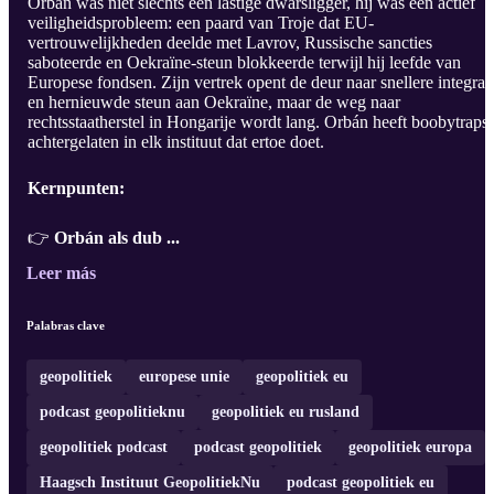
Orbán was niet slechts een lastige dwarsligger, hij was een actief
veiligheidsprobleem: een paard van Troje dat EU-
vertrouwelijkheden deelde met Lavrov, Russische sancties
saboteerde en Oekraïne-steun blokkeerde terwijl hij leefde van
Europese fondsen. Zijn vertrek opent de deur naar snellere integrat
en hernieuwde steun aan Oekraïne, maar de weg naar
rechtsstaatherstel in Hongarije wordt lang. Orbán heeft boobytraps
achtergelaten in elk instituut dat ertoe doet.
Kernpunten:
👉
Orbán als dub ...
Leer más
Palabras clave
geopolitiek
europese unie
geopolitiek eu
podcast geopolitieknu
geopolitiek eu rusland
geopolitiek podcast
podcast geopolitiek
geopolitiek europa
Haagsch Instituut GeopolitiekNu
podcast geopolitiek eu