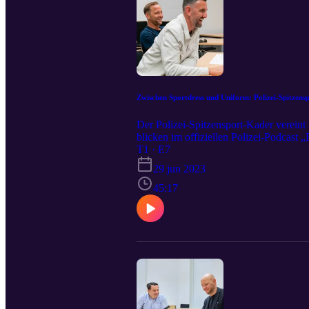
Zwischen Sportdress und Uniform: Polizei-Spitzens
Der Polizei-Spitzensport-Kader vereint
blicken im offiziellen Polizei-Podcast
Leben eines Polizei-Spitzensportlers.
T1 · E7
29 jun 2023
45:17