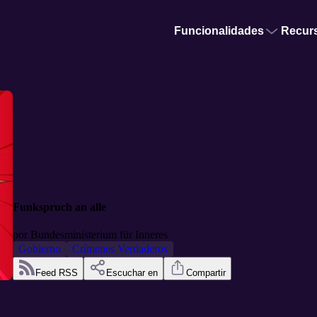
Funcionalidades
Recur
Funkspruch an alle
por
Bundesministerium für Inneres
Gobierno
Crímenes Verdaderos
Feed RSS
Escuchar en
Compartir