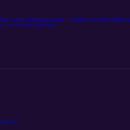
ien“ werden schnell angenommen – erst recht, wenn das Profilbild eine
ion - der sexuellen Erpressung.
koholproblem