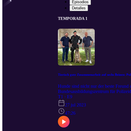
Episodios
Detalles
TEMPORADA 1
Tierisch gute Zusammenarbeit auf sechs Beinen: Pol
Hunde sind nicht nur der beste Freund 
Bundesausbildungszentrum für Polizeidi
Arbeitsalltag.
T1 · E9
27 jul 2023
47:26