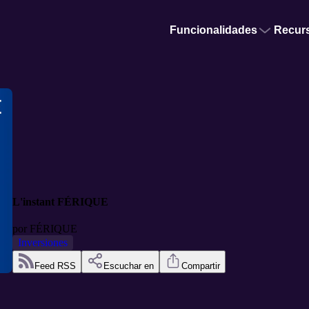
Funcionalidades
Recur
L'instant FÉRIQUE
por
FÉRIQUE
Inversiones
Feed RSS
Escuchar en
Compartir