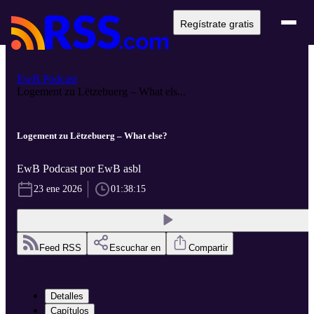
Regístrate gratis
EwB Podcast
Logement zu Lëtzebuerg – What els...
Logement zu Lëtzebuerg – What else?
EwB Podcast por EwB asbl
23 ene 2026
01:38:15
Feed RSS
Escuchar en
Compartir
Detalles
Capítulos