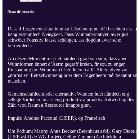
Notas del episodio
Dass d’Logementssituatioun zu Lëtzebuerg net déi beschten ass, as
keng erstaunlech Neiegkeet. Dass Wunnalternativen awer just
schwéier Fouss ze faasse schéngen, ass dogéint awer scho
befriemlech.
An dësem Moment misst et nämlech grad sou sinn, dass aner
Wunnformen ënnert d’Äerm gegraff kréien, fir sou zu enger
Entspanung um Wunnmarché ze féieren a fir Alternativen zur
„normaler“ Eenzelwunneng oder dem Eegenheem méi bekannt ze
maachen.
Gemeinschaftlecht oder alternatiivt Wunnen huet nämlech eng
sëllege Virdeeler an ass eng produktiv a proaktiv Äntwert op dës
Zäit, wou Raum a Ressourcë knapps ginn.
Impuls: Antoine Paccoud (LISER), op Franséisch
Um Podium: Marthy Anne Becker (Beienhaus asbl), Gary Dideric
(LIFE asbl | de WG Projet), Céline Zimmer (Architektin a