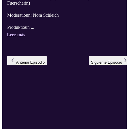
Fuerscherin)
Moderatioun: Nora Schleich
Produktioun ...
Leer más
Anterior
Episodio
Siguiente
Episodio