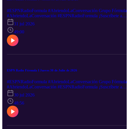
#ESPNRadioFormula #AbriendoLaConversación Grupo Fórmula
#AbriendoLaConversación #ESPNRadioFormula ¡Suscríbete a
nuestro canal de YouTube! http://goo.gl/NAKFkj Podcast:
31 jul 2026
https://goo.gl/PbwGxT Mantente informado minuto a minuto en
nuestras redes sociales: Facebook-----http://goo.gl/5UHZOQ
49:00
Twitter----------http://goo.gl/nEXxVF Canal sugerido
http://goo.gl/hst33f Sigue nuestra transmisión en vivo:
http://goo.gl/2VZDqJ Descarga nuestra App: iOS:
http://goo.gl/tLZe3S Android: http://goo.gl/oXFwHj ¿Quieres
anunciarte en este y muchos otros podcast?
ESPN Radio Fórmula I Jueves 30 de Julio de 2026
#ESPNRadioFormula #AbriendoLaConversación Grupo Fórmula
#AbriendoLaConversación #ESPNRadioFormula ¡Suscríbete a
nuestro canal de YouTube! http://goo.gl/NAKFkj Podcast:
30 jul 2026
https://goo.gl/PbwGxT Mantente informado minuto a minuto en
nuestras redes sociales: Facebook-----http://goo.gl/5UHZOQ
48:56
Twitter----------http://goo.gl/nEXxVF Canal sugerido
http://goo.gl/hst33f Sigue nuestra transmisión en vivo:
http://goo.gl/2VZDqJ Descarga nuestra App: iOS:
http://goo.gl/tLZe3S Android: http://goo.gl/oXFwHj ¿Quieres
anunciarte en este y muchos otros podcast?