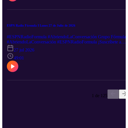
http://goo.gl/2VZDqJ Descarga nuestra App: iOS:
http://goo.gl/tLZe3S Android: http://goo.gl/oXFwHj ¿Quieres
anunciarte en este y muchos otros podcast? Escríbenos a este email
ventas@rss.com
ESPN Radio Fórmula I Lunes 27 de Julio de 2026
#ESPNRadioFormula #AbriendoLaConversación Grupo Fórmula
#AbriendoLaConversación #ESPNRadioFormula ¡Suscríbete a
nuestro canal de YouTube! http://goo.gl/NAKFkj Podcast:
27 jul 2026
https://goo.gl/PbwGxT Mantente informado minuto a minuto en
nuestras redes sociales: Facebook-----http://goo.gl/5UHZOQ
49:01
Twitter----------http://goo.gl/nEXxVF Canal sugerido
http://goo.gl/hst33f Sigue nuestra transmisión en vivo:
http://goo.gl/2VZDqJ Descarga nuestra App: iOS:
http://goo.gl/tLZe3S Android: http://goo.gl/oXFwHj ¿Quieres
anunciarte en este y muchos otros podcast? Escríbenos a este email
ventas@rss.com
1 de 125