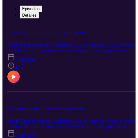
Episodios
Detalles
ESPN Radio Fórmula I Viernes 07 de Agosto de 2026
#ESPNRadioFormula #AbriendoLaConversación Grupo Fórmula
#AbriendoLaConversación #ESPNRadioFormula ¡Suscríbete a
nuestro canal de YouTube! http://goo.gl/NAKFkj Podcast:
7 ago 2026
https://goo.gl/PbwGxT Mantente informado minuto a minuto en
nuestras redes sociales: Facebook-----http://goo.gl/5UHZOQ
49:15
Twitter----------http://goo.gl/nEXxVF Canal sugerido
http://goo.gl/hst33f Sigue nuestra transmisión en vivo:
http://goo.gl/2VZDqJ Descarga nuestra App: iOS:
http://goo.gl/tLZe3S Android: http://goo.gl/oXFwHj ¿Quieres
anunciarte en este y muchos otros podcast?
ESPN Radio Fórmula I Jueves 06 de Agosto de 2026
#ESPNRadioFormula #AbriendoLaConversación Grupo Fórmula
#AbriendoLaConversación #ESPNRadioFormula ¡Suscríbete a
nuestro canal de YouTube! http://goo.gl/NAKFkj Podcast:
6 ago 2026
https://goo.gl/PbwGxT Mantente informado minuto a minuto en