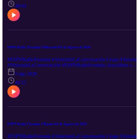
nuestras redes sociales: Facebook-----http://goo.gl/5UHZOQ
48:44
Twitter----------http://goo.gl/nEXxVF Canal sugerido
http://goo.gl/hst33f Sigue nuestra transmisión en vivo:
http://goo.gl/2VZDqJ Descarga nuestra App: iOS:
http://goo.gl/tLZe3S Android: http://goo.gl/oXFwHj ¿Quieres
anunciarte en este y muchos otros podcast?
ESPN Radio Fórmula I Miércoles 05 de Agosto de 2026
#ESPNRadioFormula #AbriendoLaConversación Grupo Fórmula
#AbriendoLaConversación #ESPNRadioFormula ¡Suscríbete a
nuestro canal de YouTube! http://goo.gl/NAKFkj Podcast:
5 ago 2026
https://goo.gl/PbwGxT Mantente informado minuto a minuto en
nuestras redes sociales: Facebook-----http://goo.gl/5UHZOQ
49:12
Twitter----------http://goo.gl/nEXxVF Canal sugerido
http://goo.gl/hst33f Sigue nuestra transmisión en vivo:
http://goo.gl/2VZDqJ Descarga nuestra App: iOS:
http://goo.gl/tLZe3S Android: http://goo.gl/oXFwHj ¿Quieres
anunciarte en este y muchos otros podcast?
ESPN Radio Fórmula I Martes 04 de Agosto de 2026
#ESPNRadioFormula #AbriendoLaConversación Grupo Fórmula