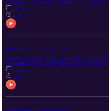
#AbriendoLaConversación #ESPNRadioFormula ¡Suscríbete a
nuestro canal de YouTube! http://goo.gl/NAKFkj Podcast:
4 ago 2026
https://goo.gl/PbwGxT Mantente informado minuto a minuto en
nuestras redes sociales: Facebook-----http://goo.gl/5UHZOQ
48:40
Twitter----------http://goo.gl/nEXxVF Canal sugerido
http://goo.gl/hst33f Sigue nuestra transmisión en vivo:
http://goo.gl/2VZDqJ Descarga nuestra App: iOS:
http://goo.gl/tLZe3S Android: http://goo.gl/oXFwHj ¿Quieres
anunciarte en este y muchos otros podcast?
ESPN Radio Fórmula I Lunes 03 de Agosto de 2026
#ESPNRadioFormula #AbriendoLaConversación Grupo Fórmula
#AbriendoLaConversación #ESPNRadioFormula ¡Suscríbete a
nuestro canal de YouTube! http://goo.gl/NAKFkj Podcast:
3 ago 2026
https://goo.gl/PbwGxT Mantente informado minuto a minuto en
nuestras redes sociales: Facebook-----http://goo.gl/5UHZOQ
49:01
Twitter----------http://goo.gl/nEXxVF Canal sugerido
http://goo.gl/hst33f Sigue nuestra transmisión en vivo:
http://goo.gl/2VZDqJ Descarga nuestra App: iOS:
http://goo.gl/tLZe3S Android: http://goo.gl/oXFwHj ¿Quieres
anunciarte en este y muchos otros podcast?
ESPN Radio Fórmula I Viernes 31 de Julio de 2026