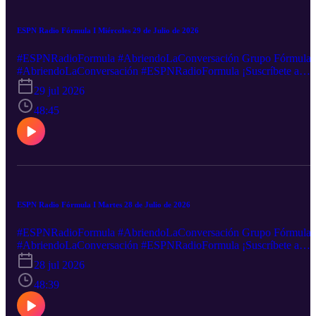
ESPN Radio Fórmula I Miércoles 29 de Julio de 2026
#ESPNRadioFormula #AbriendoLaConversación Grupo Fórmula
#AbriendoLaConversación #ESPNRadioFormula ¡Suscríbete a
nuestro canal de YouTube! http://goo.gl/NAKFkj Podcast:
29 jul 2026
https://goo.gl/PbwGxT Mantente informado minuto a minuto en
nuestras redes sociales: Facebook-----http://goo.gl/5UHZOQ
48:45
Twitter----------http://goo.gl/nEXxVF Canal sugerido
http://goo.gl/hst33f Sigue nuestra transmisión en vivo:
http://goo.gl/2VZDqJ Descarga nuestra App: iOS:
http://goo.gl/tLZe3S Android: http://goo.gl/oXFwHj ¿Quieres
anunciarte en este y muchos otros podcast?
ESPN Radio Fórmula I Martes 28 de Julio de 2026
#ESPNRadioFormula #AbriendoLaConversación Grupo Fórmula
#AbriendoLaConversación #ESPNRadioFormula ¡Suscríbete a
nuestro canal de YouTube! http://goo.gl/NAKFkj Podcast:
28 jul 2026
https://goo.gl/PbwGxT Mantente informado minuto a minuto en
nuestras redes sociales: Facebook-----http://goo.gl/5UHZOQ
48:39
Twitter----------http://goo.gl/nEXxVF Canal sugerido
http://goo.gl/hst33f Sigue nuestra transmisión en vivo: