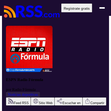
Regístrate gratis
ESPN Radio Fórmula
por
Radio Fórmula
Noticias deportivas
Feed RSS
Sitio Web
Escuchar en
Compartir