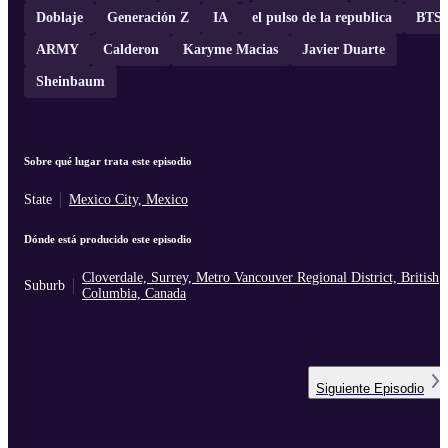
Doblaje
Generación Z
IA
el pulso de la republica
BTS
ARMY
Calderon
Karyme Macias
Javier Duarte
Sheinbaum
Sobre qué lugar trata este episodio
State
Mexico City, Mexico
Dónde está producido este episodio
Cloverdale, Surrey, Metro Vancouver Regional District, British
Suburb
Columbia, Canada
Siguiente
Episodio