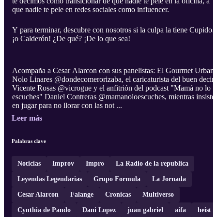
te decimos como transicionar de que nadie te pele en la oficina, a
que nadie te pele en redes sociales como influencer.
Y para terminar, descubre con nosotros si la culpa la tiene Cupido..
¡o Calderón! ¿De qué? ¡De lo que sea!
Acompaña a Cesar Alarcon con sus panelistas: El Gourmet Urban
Nolo Linares @dondecomerorizaba, el caricaturista del buen decir
Vicente Rosas @vicrogue y el anfitrión del podcast "Mamá no lo
escuches" Daniel Contreras @mamanoloescuches, mientras insiste
en jugar para no llorar con las not ...
Leer más
Palabras clave
Noticias
Improv
Impro
La Radio de la republica
Leyendas Legendarias
Grupo Formula
La Jornada
Cesar Alarcon
Falange
Cronicas
Multiverso
Cynthia de Pando
Dani Lopez
juan gabriel
aifa
heist