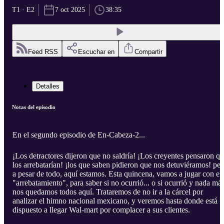
T1 · E2
7 oct 2025
38:35
Feed RSS
Escuchar en
Compartir
Detalles
Notas del episodio
En el segundo episodio de En-Cabeza-2...
¡Los detractores dijeron que no saldría! ¡Los creyentes pensaron q
los arrebatarían! ¡los que saben pidieron que nos detuviéramos! per
a pesar de todo, aquí estamos. Esta quincena, vamos a jugar con el
"arrebatamiento", para saber si no ocurrió... o si ocurrió y nada má
nos quedamos todos aquí. Trataremos de no ir a la cárcel por
analizar el himno nacional mexicano, y veremos hasta donde está
dispuesto a llegar Wal-mart por complacer a sus clientes.