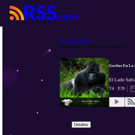
El Lado Salvaje
Gorilas En La Niebla (con Nancy L...
Gorilas En La 
El Lado Salv
T4 · E39
Detalles