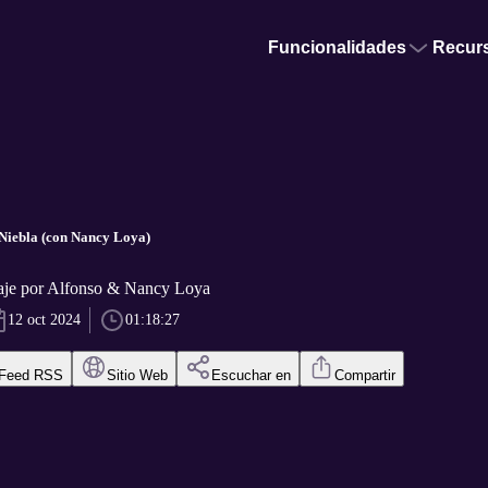
Funcionalidades
Recur
Niebla (con Nancy Loya)
aje por Alfonso & Nancy Loya
12 oct 2024
01:18:27
Feed RSS
Sitio Web
Escuchar en
Compartir