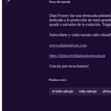
Notas del episodio
Dian Fossey fue una destacada primatól
dedicada a la protección de estos gran
ayudó a salvarlos de la extinción. Trá
Subscribete y visita nuestro sitio oficial
www.elladosalvaje.com
https://linktr.ee/elladosalvajepodcast
Gracias por escucharnos!
Palabras clave
el lado salvaje
vida salvaje
afric