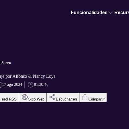
Funcionalidades
Recur
l Suero
aje por Alfonso & Nancy Loya
17 ago 2024
01:30:46
Feed RSS
Sitio Web
Escuchar en
Compartir