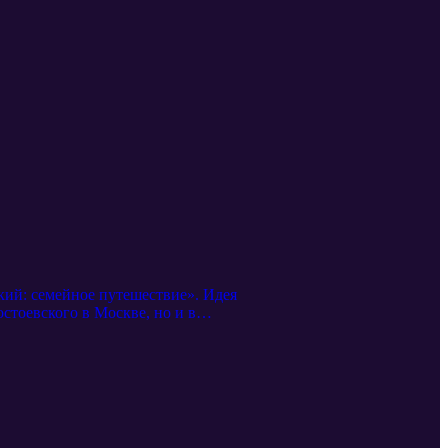
кий: семейное путешествие». Идея
стоевского в Москве, но и в
го и почти двухсотлетнего
 совместной деятельности
е проекта и событиях, которые