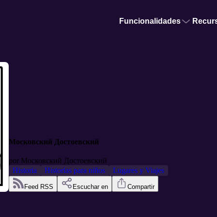
Funcionalidades
Recur
Московский Достоевский
por
Московский Достоевский
Historia
Historias para niños
Lugares y Viajes
Feed RSS
Escuchar en
Compartir