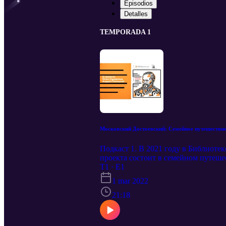
Episodios
Detalles
TEMPORADA 1
Московский Достоевский: Семейное путешестви
Подкаст 1. В 2021 году в Библиоте
проекта состоит в семейном путешес
прошлое семейных традиций. Москв
T1 · E1
прошлого на примере семьи родител
1 mar 2022
собственные отношения. Авторы пр
будут проходить в 2021-2022 году.
21:18