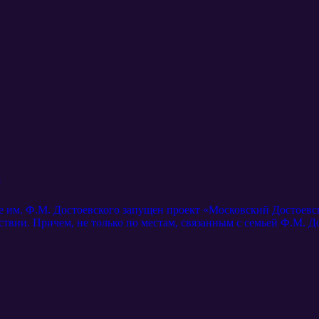
е
ке им. Ф.М. Достоевского запущен проект «Московский Достоевс
твии. Причем, не только по местам, связанным с семьей Ф.М. До
ичам предстоит узнать и сравнить семейные ценности настояще
ей русского гения, извлечь для себя значимый опыт, укрепить в
оекта: Андрей Лисицкий и Юлия Куварзина рассказывают об иде