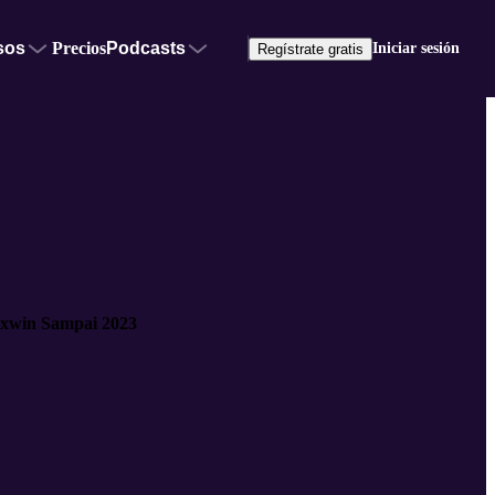
sos
Precios
Podcasts
Iniciar sesión
Regístrate gratis
axwin Sampai 2023