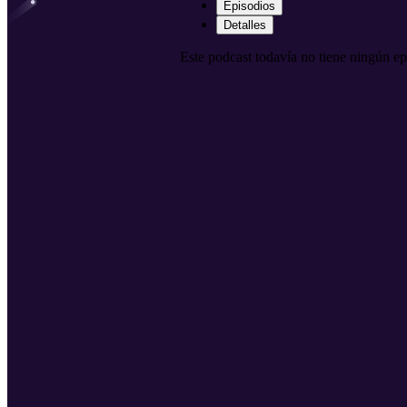
Episodios
Detalles
Este podcast todavía no tiene ningún ep