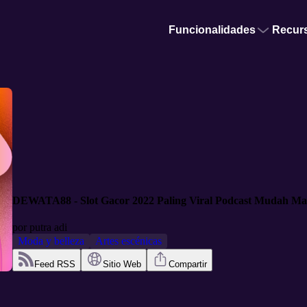
Funcionalidades
Recur
DEWATA88 - Slot Gacor 2022 Paling Viral Podcast Mudah M
por
putra adi
Moda y belleza
Artes escénicas
Feed RSS
Sitio Web
Compartir